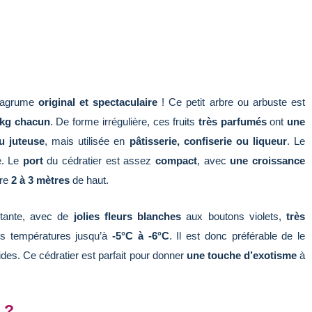
n agrume
original et spectaculaire
! Ce petit arbre ou arbuste est
 kg chacun
. De forme irrégulière, ces fruits
très parfumés
ont
une
u juteuse
, mais utilisée en
pâtisserie, confiserie ou liqueur
. Le
e. Le
port
du cédratier est assez
compact
, avec
une croissance
dre
2 à 3 mètres
de haut.
ntante, avec de
jolies fleurs blanches
aux boutons violets,
très
des températures jusqu’à
-5°C à -6°C
. Il est donc préférable de le
oides. Ce cédratier est parfait pour donner
une touche d’exotisme
à
 ?