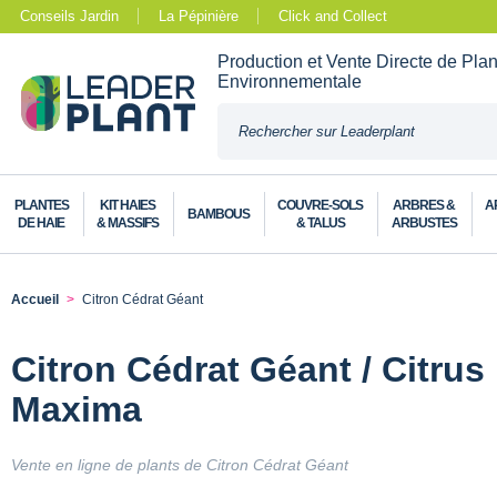
Conseils Jardin
La Pépinière
Click and Collect
Production et Vente Directe de Pla
Environnementale
PLANTES
KIT HAIES
COUVRE-SOLS
ARBRES &
A
BAMBOUS
DE HAIE
& MASSIFS
& TALUS
ARBUSTES
Accueil
Citron Cédrat Géant
Citron Cédrat Géant / Citru
Maxima
Vente en ligne de plants de Citron Cédrat Géant