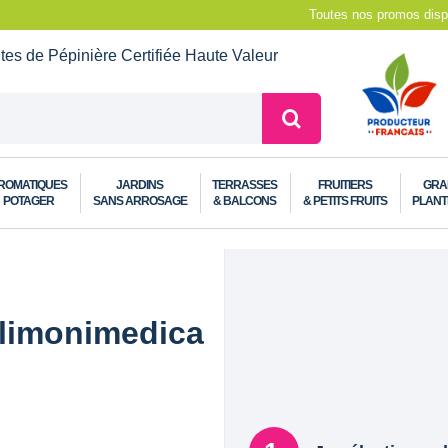
Toutes nos promos dispo
ntes de Pépinière
Certifiée Haute Valeur
ROMATIQUES
JARDINS
TERRASSES
FRUITIERS
GRA
POTAGER
SANS ARROSAGE
& BALCONS
& PETITS FRUITS
PLANT
s limonimedica