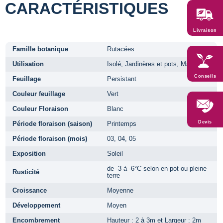
CARACTÉRISTIQUES
Livraison
Famille botanique
Rutacées
Utilisation
Isolé, Jardinères et pots, Massifs
Conseils
Feuillage
Persistant
Couleur feuillage
Vert
Couleur Floraison
Blanc
Devis
Période floraison (saison)
Printemps
Période floraison (mois)
03, 04, 05
Exposition
Soleil
de -3 à -6°C selon en pot ou pleine
Rusticité
terre
Croissance
Moyenne
Développement
Moyen
Encombrement
Hauteur : 2 à 3m et Largeur : 2m