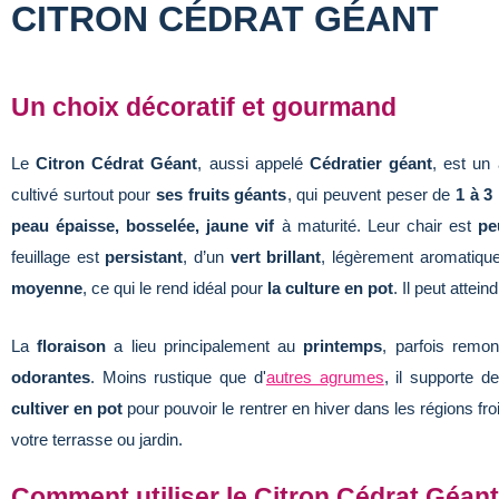
CITRON CÉDRAT GÉANT
Un choix décoratif et gourmand
Le
Citron Cédrat Géant
, aussi appelé
Cédratier géant
, est u
cultivé surtout pour
ses fruits géants
, qui peuvent peser de
1 à 3
peau épaisse, bosselée, jaune vif
à maturité. Leur chair est
pe
feuillage est
persistant
, d’un
vert brillant
, légèrement aromatiqu
moyenne
, ce qui le rend idéal pour
la culture en pot
. Il peut attein
La
floraison
a lieu principalement au
printemps
, parfois remo
odorantes
. Moins rustique que d'
autres agrumes
, il supporte 
cultiver en pot
pour pouvoir le rentrer en hiver dans les régions fr
votre terrasse ou jardin.
Comment utiliser le Citron Cédrat Géant