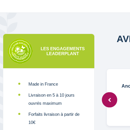
AV
LES ENGAGEMENTS
LEADERPLANT
Made in France
Anonymous,
20 juil. 2023
Ano
Livraison en 5 à 10 jours
ouvrés maximum
j'attends que la plante profite
Forfaits livraison à partir de
10€