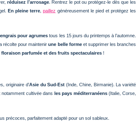
ver,
réduisez l’arrosage
. Rentrez le pot ou protégez-le dès que les
gel.
En pleine terre
,
paillez
généreusement le pied et protégez les
n
engrais pour agrumes
tous les 15 jours du printemps à l’automne.
 la récolte pour maintenir
une belle forme
et supprimer les branches
e
floraison parfumée et des fruits spectaculaires
!
, originaire d’
Asie du Sud-Est
(Inde, Chine, Birmanie). La variété
st notamment cultivée dans
les pays méditerranéens
(Italie, Corse,
 plus précoces, parfaitement adapté pour un sol sableux.