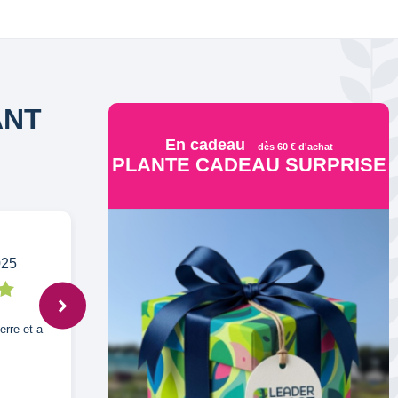
ANT
En cadeau
dès 60 € d'achat
PLANTE CADEAU SURPRISE
025
E,
7 déc. 2024
erre et a
Trop belle plantes avec déjà un beau
cedrat C est parfait