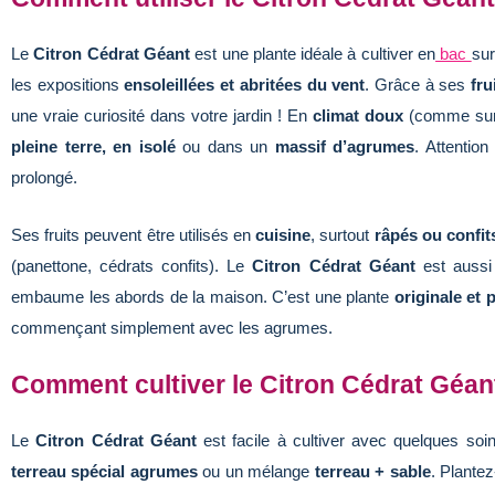
Le
Citron Cédrat Géant
est une plante idéale à cultiver
en
bac
su
les expositions
ensoleillées et abritées du vent
. Grâce à ses
fru
une vraie curiosité dans votre jardin ! En
climat doux
(comme sur l
pleine terre, en isolé
ou dans un
massif d’agrumes
. Attention
prolongé.
Ses fruits peuvent être utilisés en
cuisine
, surtout
râpés ou confit
(panettone, cédrats confits). Le
Citron Cédrat Géant
est aussi
embaume les abords de la maison. C’est une plante
originale et
commençant simplement avec les agrumes.
Comment cultiver le Citron Cédrat Géan
Le
Citron Cédrat Géant
est facile à cultiver avec quelques soi
terreau spécial agrumes
ou un mélange
terreau + sable
. Plantez