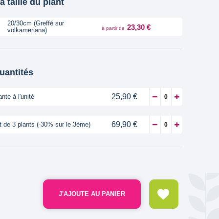
a taille du plant
20/30cm (Greffé sur
23,30 €
à partir de
volkameriana)
quantités
25,90 €
ante à l'unité
69,90 €
t de 3 plants (-30% sur le 3ème)
J'AJOUTE AU PANIER