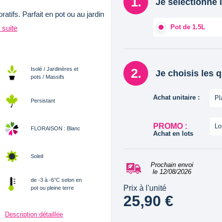
Je sélectionne l
atifs. Parfait en pot ou au jardin
Pot de 1.5L
a suite
Isolé / Jardinères et
Je choisis les 
pots / Massifs
Achat unitaire :
Pl
Persistant
PROMO :
Lo
FLORAISON : Blanc
Achat en lots
Soleil
Prochain envoi
le 12/08/2026
de -3 à -6°C selon en
Prix à l'unité
pot ou pleine terre
25,90 €
Description détaillée