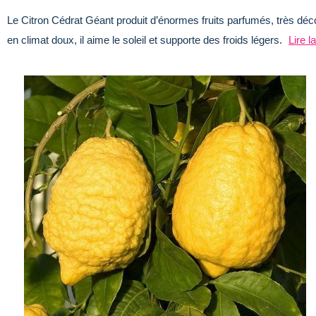
Le Citron Cédrat Géant produit d’énormes fruits parfumés, très décor
en climat doux, il aime le soleil et supporte des froids légers.
Lire l