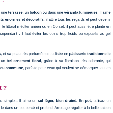
r une
terrasse,
un
balcon
ou dans une
véranda lumineuse
. Il aime
its énormes et décoratifs
, il attire tous les regards et peut devenir
e littoral méditerranéen ou en Corse), il peut aussi être planté
en
 cependant : il faut éviter les coins trop froids ou exposés au gel
s
, et sa peau très parfumée est utilisée en
pâtisserie traditionnelle
 un bel
ornement floral
, grâce à sa floraison très odorante, qui
 peu commune
, parfaite pour ceux qui veulent se démarquer tout en
t ?
ns simples. Il aime un
sol léger, bien drainé
.
En pot
, utilisez un
-le dans un pot percé et profond. Arrosage régulier à la belle saison