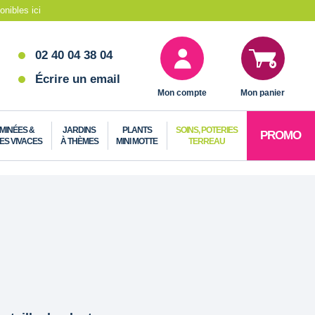
nibles ici
02 40 04 38 04
Écrire un email
Mon compte
Mon panier
MINÉES &
JARDINS
PLANTS
SOINS, POTERIES
PROMO
ES VIVACES
À THÈMES
MINI MOTTE
TERREAU