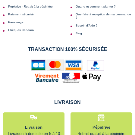
Pepidrive - Retrait à la pépinière
Quand et comment planter ?
Paiement sécurisé
Que faire à réception de ma commande
?
Parrainage
Besoin d'Aide ?
Chèques Cadeaux
Blog
TRANSACTION 100% SÉCURISÉE
LIVRAISON
Livraison
Pépidrive
Livraison à domicile en 5 à 10
Retrait gratuit à la pépinière