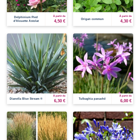
À partir de
À partir de
Delphinium Pied
Origan commun
4,50 €
4,30 €
d'Alouette Astolat
À partir de
À partir de
Dianella Blue Stream ®
Tulbaghia panaché
6,30 €
6,00 €