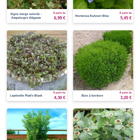
À partir de
À partir de
Vigne vierge colorée -
Hortensia Kuhnert Bleu
6,99 €
5,45 €
Ampelospis élégante
À partir de
À partir de
Leptinelle Platt's Black
Buis à bordure
4,30 €
3,20 €