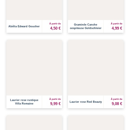
À partir de
À partir de
Graminée Canche
Abélia Edward Goucher
4,50 €
4,99 €
cespiteuse Goldschleier
À partir de
À partir de
Laurier rose rustique
Laurier rose Red Beauty
9,99 €
9,08 €
Villa Romaine