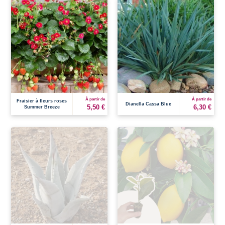
À partir de
À partir de
Fraisier à fleurs roses
Dianella Cassa Blue
5,50 €
6,30 €
Summer Breeze