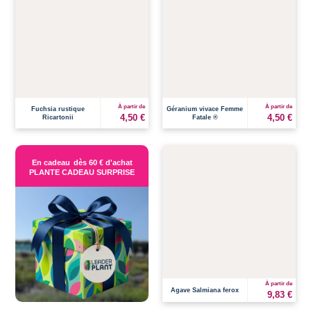
À partir de
À partir de
Fuchsia rustique
Géranium vivace Femme
4,50 €
4,50 €
Ricartonii
Fatale ®
En cadeau
dès 60 € d'achat
PLANTE CADEAU SURPRISE
À partir de
Agave Salmiana ferox
9,83 €