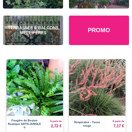
TERRASSES & BALCONS
PROMO
MELLIFÈRES
Fougère de Boston
À partir de
À partir de
Hesperaloe - Yucca
Rustique ARTICJUNGLE
2,72 €
7,17 €
rouge
®