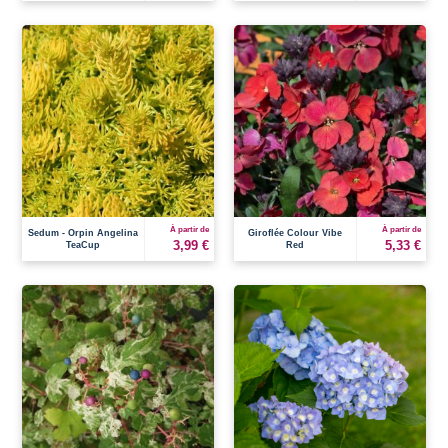
À partir de
À partir de
Sedum - Orpin Angelina
Giroflée Colour Vibe
3,99 €
5,33 €
TeaCup
Red