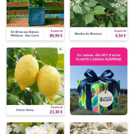
À partir de
À partir de
Kit Brise-vue Balcon
Menthe du Missouri
89,99 €
4,54 €
Phillyrea - Bac Carre
En cadeau
dès 60 € d'achat
PLANTE CADEAU SURPRISE
À partir de
Citron Verna
23,30 €