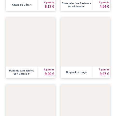
À partir de
À partir de
Citronnier des 4 saisons
Agave du Désert
8,17 €
4,54 €
en mini-motte
À partir de
À partir de
Mahonia sans épines
Gingembre rouge
9,00 €
9,97 €
Soft Caress ®