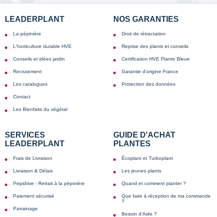
LEADERPLANT
NOS GARANTIES
La pépinière
Droit de rétractation
L'horticulture durable HVE
Reprise des plants et conseils
Conseils et idées jardin
Certification HVE Plante Bleue
Recrutement
Garantie d'origine France
Les catalogues
Protection des données
Contact
Les Bienfaits du végétal
SERVICES
GUIDE D'ACHAT
LEADERPLANT
PLANTES
Frais de Livraison
Écoplant et Turboplant
Livraison & Délais
Les jeunes plants
Pepidrive - Retrait à la pépinière
Quand et comment planter ?
Paiement sécurisé
Que faire à réception de ma commande
?
Parrainage
Besoin d'Aide ?