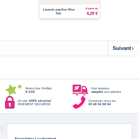
À partir de
Lavande papillon Blue
4,29 €
Star
Suivant
Notes Avis Vérifiés
Une livraison
9.1/10
adaptée
aux plantes
Un site
100% sécurisé
Contactez nous au
PAIEMENT SECURISE
02 40 04 38 04