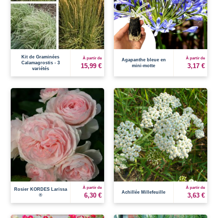
Kit de Graminées
À partir de
À partir de
Agapanthe bleue en
Calamagrostis - 3
15,99 €
3,17 €
mini-motte
variétés
À partir de
À partir de
Rosier KORDES Larissa
Achillée Millefeuille
6,30 €
3,63 €
®