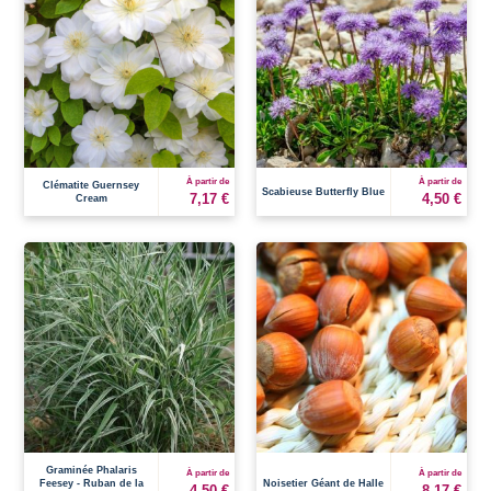
À partir de
À partir de
Clématite Guernsey
Scabieuse Butterfly Blue
7,17 €
4,50 €
Cream
Graminée Phalaris
À partir de
À partir de
Feesey - Ruban de la
Noisetier Géant de Halle
4,50 €
8,17 €