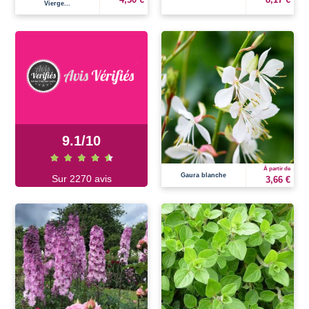
Vierge...
9.1
/
10
À partir de
Gaura blanche
Sur 2270 avis
3,66 €