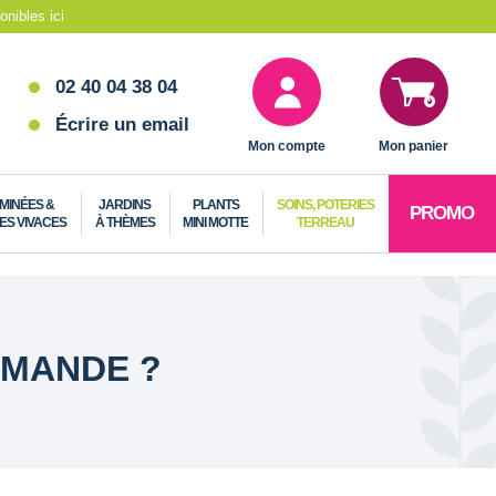
nibles ici
02 40 04 38 04
Écrire un email
Mon compte
Mon panier
MINÉES &
JARDINS
PLANTS
SOINS, POTERIES
PROMO
ES VIVACES
À THÈMES
MINI MOTTE
TERREAU
MMANDE ?