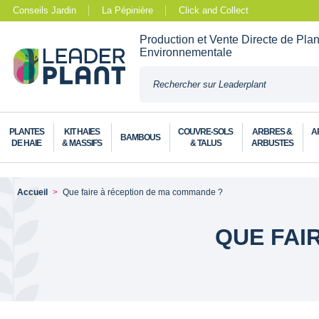
Conseils Jardin
La Pépinière
Click and Collect
Production et Vente Directe de Pla
Environnementale
PLANTES
KIT HAIES
COUVRE-SOLS
ARBRES &
A
BAMBOUS
DE HAIE
& MASSIFS
& TALUS
ARBUSTES
Accueil
Que faire à réception de ma commande ?
QUE FAI