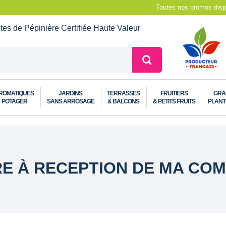
Toutes nos promos dispo
ntes de Pépinière
Certifiée Haute Valeur
ROMATIQUES
JARDINS
TERRASSES
FRUITIERS
GRA
POTAGER
SANS ARROSAGE
& BALCONS
& PETITS FRUITS
PLANT
RE À RECEPTION DE MA CO