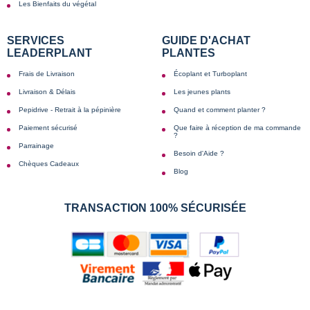
Les Bienfaits du végétal
SERVICES
GUIDE D'ACHAT
LEADERPLANT
PLANTES
Frais de Livraison
Écoplant et Turboplant
Livraison & Délais
Les jeunes plants
Pepidrive - Retrait à la pépinière
Quand et comment planter ?
Paiement sécurisé
Que faire à réception de ma commande
?
Parrainage
Besoin d'Aide ?
Chèques Cadeaux
Blog
TRANSACTION 100% SÉCURISÉE