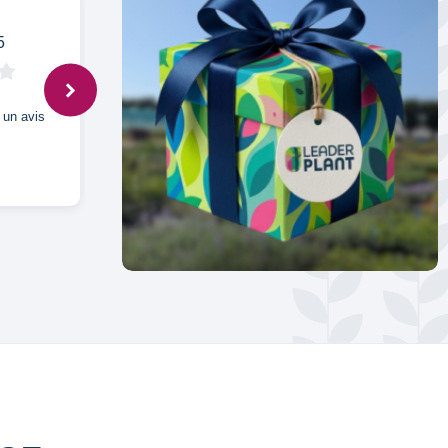
5
Anonymous,
13 avr. 2023
r un avis
Pas encore développé, donc pressée de
voir si cela correspond aux photos