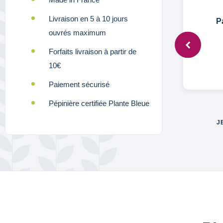
Livraison en 5 à 10 jours
Anonymous,
27 févr. 2021
Pa
ouvrés maximum
Forfaits livraison à partir de
 de
Très bien
10€
Paiement sécurisé
Pépinière certifiée Plante Bleue
J