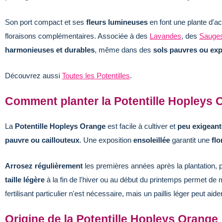
Son port compact et ses
fleurs lumineuses
en font une plante d'
floraisons complémentaires. Associée à des
Lavandes
, des
Sauge
harmonieuses et durables
, même dans des
sols pauvres ou exp
Découvrez aussi
Toutes les Potentilles
.
Comment planter la Potentille Hopleys 
La
Potentille Hopleys Orange
est facile à cultiver et
peu exigeant
pauvre ou caillouteux
. Une exposition
ensoleillée
garantit une
fl
Arrosez régulièrement
les premières années après la plantation, pu
taille légère
à la fin de l'hiver ou au début du printemps permet de 
fertilisant particulier n'est nécessaire, mais un paillis léger peut aid
Origine de la Potentille Hopleys Orange 