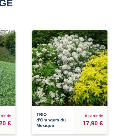
AGE
TRIO
rtir de
À partir de
d'Orangers du
20 €
17,90 €
Mexique