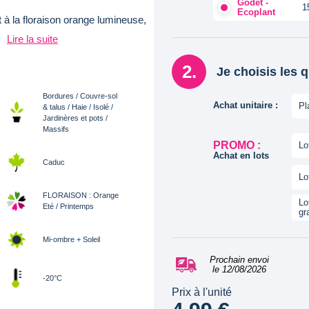
Godet -
1
Ecoplant
 à la floraison orange lumineuse,
.
Lire la suite
Je choisis les 
Bordures / Couvre-sol
Achat unitaire :
Pl
& talus / Haie / Isolé /
Jardinères et pots /
Massifs
PROMO :
Lo
Achat en lots
Caduc
Lo
FLORAISON : Orange
Lo
Eté / Printemps
gr
Mi-ombre + Soleil
Prochain envoi
le 12/08/2026
-20°C
Prix à l'unité