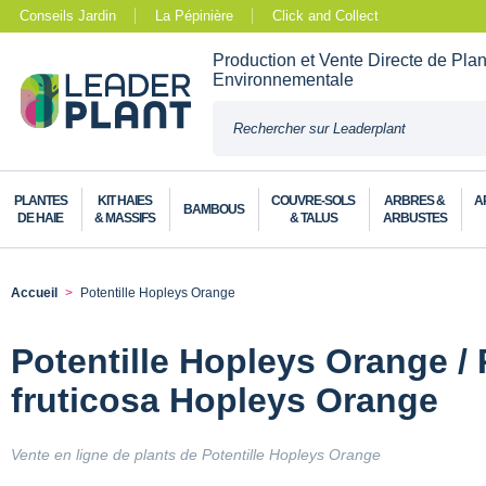
Conseils Jardin
La Pépinière
Click and Collect
Production et Vente Directe de Pla
Environnementale
PLANTES
KIT HAIES
COUVRE-SOLS
ARBRES &
A
BAMBOUS
DE HAIE
& MASSIFS
& TALUS
ARBUSTES
Accueil
Potentille Hopleys Orange
Potentille Hopleys Orange / 
fruticosa Hopleys Orange
Vente en ligne de plants de Potentille Hopleys Orange