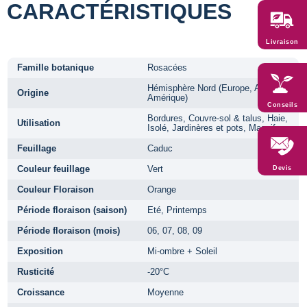
CARACTÉRISTIQUES
Livraison
Famille botanique
Rosacées
Hémisphère Nord (Europe, Asie,
Origine
Amérique)
Conseils
Bordures, Couvre-sol & talus, Haie,
Utilisation
Isolé, Jardinères et pots, Massifs
Feuillage
Caduc
Couleur feuillage
Vert
Devis
Couleur Floraison
Orange
Période floraison (saison)
Eté, Printemps
Période floraison (mois)
06, 07, 08, 09
Exposition
Mi-ombre + Soleil
Rusticité
-20°C
Croissance
Moyenne