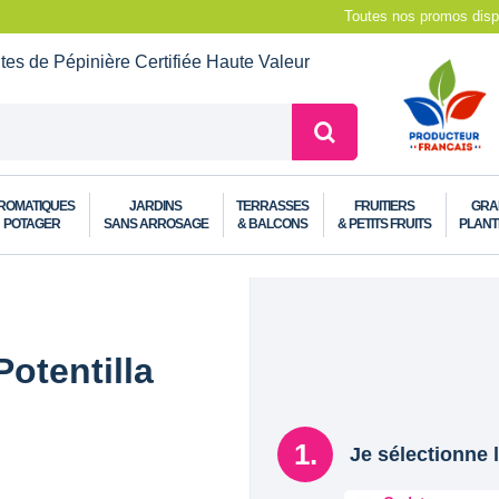
Toutes nos promos dispo
ntes de Pépinière
Certifiée Haute Valeur
ROMATIQUES
JARDINS
TERRASSES
FRUITIERS
GRA
POTAGER
SANS ARROSAGE
& BALCONS
& PETITS FRUITS
PLANT
Potentilla
Je sélectionne l