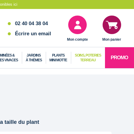
nibles ici
02 40 04 38 04
Écrire un email
Mon compte
Mon panier
MINÉES &
JARDINS
PLANTS
SOINS, POTERIES
PROMO
ES VIVACES
À THÈMES
MINI MOTTE
TERREAU
a taille du plant