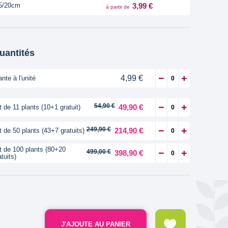
3,99 €
5/20cm
à partir de
quantités
4,99 €
ante à l'unité
54,90 €
49,90 €
t de 11 plants (10+1 gratuit)
249,90 €
214,90 €
t de 50 plants (43+7 gratuits)
t de 100 plants (80+20
499,00 €
398,90 €
atuits)
J'AJOUTE AU PANIER