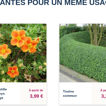
ANTES POUR UN MÊME US
tille
À partir de
À pa
Troène
eys
3,99 €
3,
commun
ge