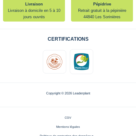
Livraison
Pépidrive
Livraison à domicile en 5 à 10
Retrait gratuit à la pépinière
jours ouvrés
44840 Les Sorinières
CERTIFICATIONS
Copyright © 2026 Leaderplant
CGV
Mentions légales
Politique de protection des données p...