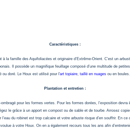
Caractéristiques :
t à la famille des Aquifoliacées et originaire d’Extrême-Orient. C’est un arbu
japonais. Il possède un magnifique feuillage composé d’une multitude de petites
cé ou doré. Le Houx
est utilisé pour
l'
art topiaire
,
taillé en nuages
ou
en boules.
Plantation et entretien :
bragé pour les formes vertes. Pour les formes dorées, l’exposition devra être
allégez le grâce à un apport en compost ou de sable et de tourbe. Arrosez copi
 l’eau du robinet est trop calcaire et votre arbuste risque d’en souffrir. En ce q
voulue à votre Houx. On en a également recours tous les ans afin d’entretenir 