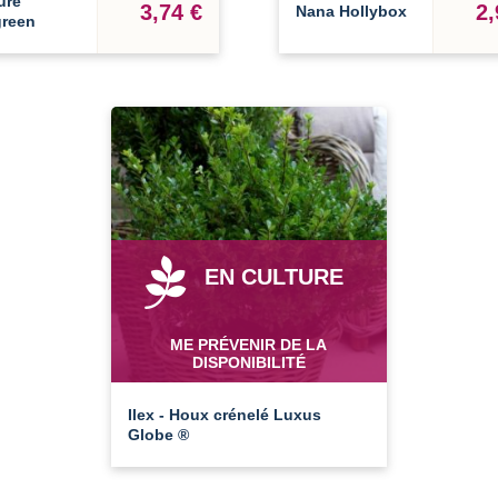
ure
3,74 €
2,
Nana Hollybox
green
EN CULTURE
ME PRÉVENIR DE LA
DISPONIBILITÉ
Ilex - Houx crénelé Luxus
Globe ®