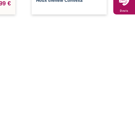
Houx crénelé Convexa
99 €
Devis