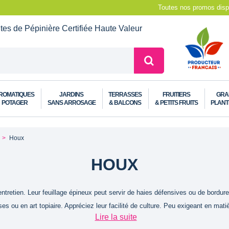
Toutes nos promos dispo
ntes de Pépinière
Certifiée Haute Valeur
ROMATIQUES
JARDINS
TERRASSES
FRUITIERS
GRA
POTAGER
SANS ARROSAGE
& BALCONS
& PETITS FRUITS
PLANT
Houx
HOUX
tretien. Leur feuillage épineux peut servir de haies défensives ou de bordu
s ou en art topiaire. Appréciez leur facilité de culture. Peu exigeant en matiè
Lire la suite