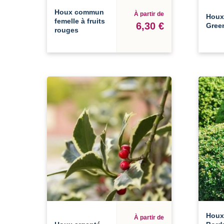
Houx commun
À partir de
Houx
femelle à fruits
6,30 €
Gree
rouges
Houx
À partir de