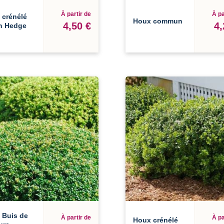
À partir de
À pa
 crénélé
Houx commun
4,50 €
4,
n Hedge
 Buis de
À partir de
À pa
Houx crénélé