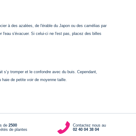
socier à des azalées, de l'érable du Japon ou des camélias par
 l'eau s'évacuer. Si celui-ci ne l'est pas, placez des billes
rait s’y tromper et le confondre avec du buis. Cependant,
u haie de petite voir de moyenne taille.
us de
2500
Contactez nous au
iétés de plantes
02 40 04 38 04