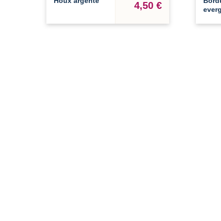
Houx argenté
Bord
4,50 €
ever