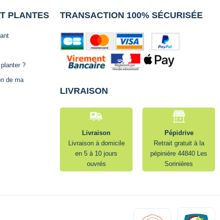
AT PLANTES
TRANSACTION 100% SÉCURISÉE
lant
planter ?
ion de ma
LIVRAISON
Livraison
Pépidrive
Livraison à domicile
Retrait gratuit à la
en 5 à 10 jours
pépinière 44840 Les
ouvrés
Sorinières