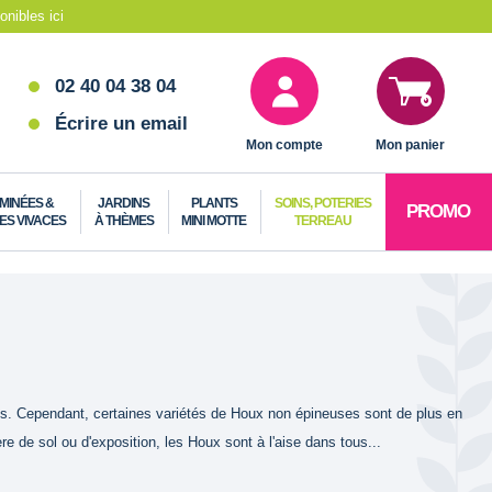
nibles ici
02 40 04 38 04
Écrire un email
Mon compte
Mon panier
MINÉES &
JARDINS
PLANTS
SOINS, POTERIES
PROMO
ES VIVACES
À THÈMES
MINI MOTTE
TERREAU
res. Cependant, certaines variétés de Houx non épineuses sont de plus en
re de sol ou d'exposition, les Houx sont à l'aise dans tous...