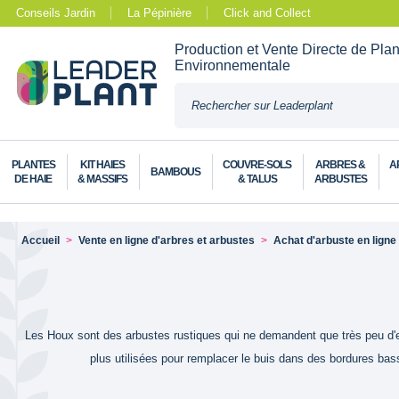
Conseils Jardin
La Pépinière
Click and Collect
Production et Vente Directe de Pla
Environnementale
PLANTES
KIT HAIES
COUVRE-SOLS
ARBRES &
A
BAMBOUS
DE HAIE
& MASSIFS
& TALUS
ARBUSTES
Accueil
Vente en ligne d'arbres et arbustes
Achat d'arbuste en ligne
Les Houx sont des arbustes rustiques qui ne demandent que très peu d'en
plus utilisées pour remplacer le buis dans des bordures basse