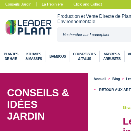
Conseils Jardin
La Pépinière
Click and Collect
Production et Vente Directe de Pla
Environnementale
PLANTES
KIT HAIES
COUVRE-SOLS
ARBRES &
A
BAMBOUS
DE HAIE
& MASSIFS
& TALUS
ARBUSTES
Accueil
Blog
Les
CONSEILS &
RETOUR AUX ART
IDÉES
Gram
JARDIN
L