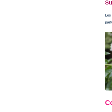
Su
Les 
parf
C