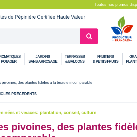
Toutes nos promos dispo
ntes de Pépinière
Certifiée Haute Valeur
ROMATIQUES
JARDINS
TERRASSES
FRUITIERS
GRA
POTAGER
SANS ARROSAGE
& BALCONS
& PETITS FRUITS
PLANT
 pivoines, des plantes fidèles à la beauté incomparable
ICLES PRÉCEDENTS
inées et vivaces: plantation, conseil, culture
es pivoines, des plantes fidèl