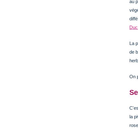
au p
végé
diff
Duc
La p
de b
herb
On p
Se
C'es
la p
rose