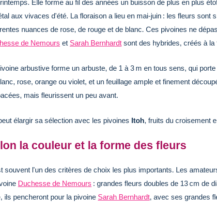
rintemps. Elle forme au fil des années un buisson de plus en plus étoff
tal aux vivaces d'été. La floraison a lieu en mai‑juin : les fleurs so
érentes nuances de rose, de rouge et de blanc. Ces pivoines ne dépa
hesse de Nemours
et
Sarah Bernhardt
sont des hybrides, créés à la f
ivoine arbustive forme un arbuste, de 1 à 3 m en tous sens, qui porte
lanc, rose, orange ou violet, et un feuillage ample et finement découp
acées, mais fleurissent un peu avant.
eut élargir sa sélection avec les pivoines
Itoh
, fruits du croisement
lon la couleur et la forme des fleurs
t souvent l'un des critères de choix les plus importants. Les amate
ivoine
Duchesse de Nemours
: grandes fleurs doubles de 13 cm de d
, ils pencheront pour la pivoine
Sarah Bernhardt
, avec ses grandes fl