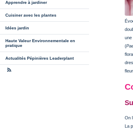
Apprendre à jardiner
Cuisiner avec les plantes
Évoq
Idées jardin
doub
une 
Haute Valeur Environnementale en
pratique
(
Pae
flor
Actualités Pépinières Leaderplant
dres
fleu
C
Su
On l
La p