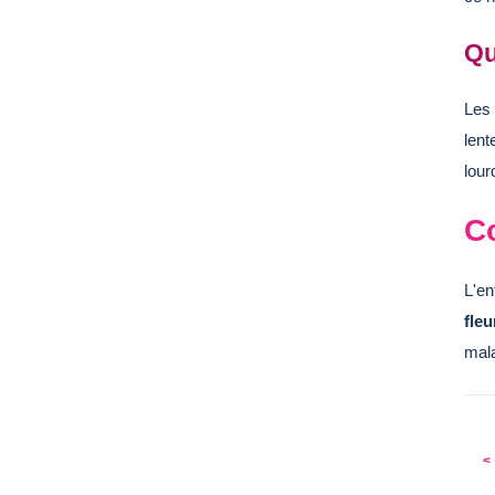
Qu
Les
lent
lour
C
L'en
fleu
mala