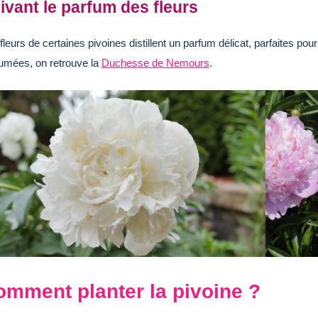
ivant le parfum des fleurs
fleurs de certaines pivoines distillent un parfum délicat, parfaites p
umées, on retrouve la
Duchesse de Nemours
.
omment planter la pivoine ?