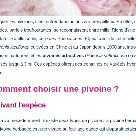
uer les pivoines, c'est entrer dans un univers merveilleux. En effet,
les, parfois froufroutantes, se reconnaissent entre mille. Riche d'une 
famille à elle seule, celle des Paeonacées. Et, au cœur de cette belle 
onia lactiflora
), cultivées en Chine et au Japon depuis 1000 ans, intr
aison parfumée, et les
pivoines arbustives
(
Paeonia suffruticosa
ou
sés jusqu'à 3 m. Ces espèces offrent des centaines de variétés hybri
rs.
omment choisir une pivoine ?
ivant l'espèce
'a vu précédemment, il existe deux types de pivoine : la pivoine herbac
ivoine herbacée est une vivace au feuillage caduc qui disparaît total