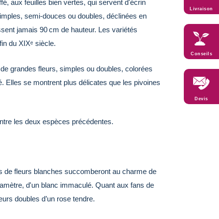
é, aux feuilles bien vertes, qui servent d'écrin
Livraison
nt simples, semi‑douces ou doubles, déclinées en
ssent jamais 90 cm de hauteur. Les variétés
in du XIXᵉ siècle.
Conseils
 de grandes fleurs, simples ou doubles, colorées
é. Elles se montrent plus délicates que les pivoines
Devis
 entre les deux espèces précédentes.
urs de fleurs blanches succomberont au charme de
iamètre, d'un blanc immaculé. Quant aux fans de
eurs doubles d’un rose tendre.