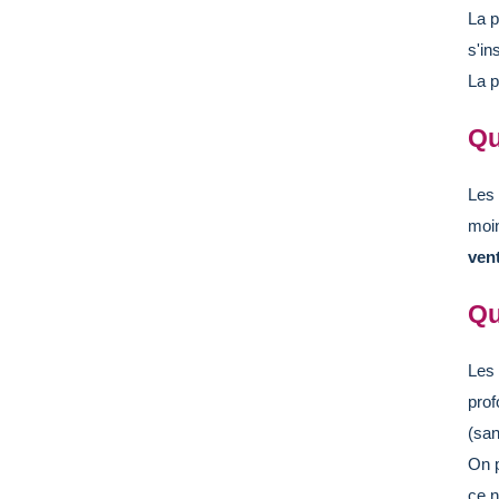
La p
s'in
La p
Qu
Les 
moin
vent
Qu
Les 
prof
(san
On p
ce n