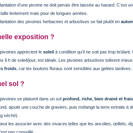
lantation d'une pivoine ne doit jamais être laissée au hasard. C'est un
stalle lentement mais pour de longues années.
lantation des pivoines herbacées et arbustives se fait plutôt en
auto
elle exposition ?
pivoines apprécient le
soleil
à condition qu'il ne soit pas trop brûlant
s 6 h de soleil/jour, est idéale. Les pivoines arbustives tolèrent mieux
s froids
, car les boutons floraux sont sensibles aux gelées tardives.
el sol ?
pivoines se plaisent dans un sol
profond, riche, bien drainé et frais
ond, ajoute une couche de graviers, puis mélange la terre extraite à
g séché).
eut les associer avec des vivaces telles que les ancolies, œillets, dig
’est pas conseillé.