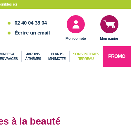
nibles ici
02 40 04 38 04
Écrire un email
Mon compte
Mon panier
MINÉES &
JARDINS
PLANTS
SOINS, POTERIES
PROMO
ES VIVACES
À THÈMES
MINI MOTTE
TERREAU
es à la beauté