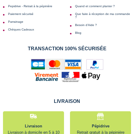
Pepidrive - Retrait à la pépinière
Quand et comment planter ?
Paiement sécurisé
Que faire à réception de ma commande
?
Parrainage
Besoin d'Aide ?
Chèques Cadeaux
Blog
TRANSACTION 100% SÉCURISÉE
LIVRAISON
Livraison
Pépidrive
Livraison à domicile en 5 à 10
Retrait gratuit à la pépinière