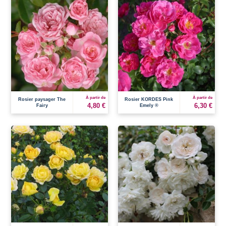
À partir de
À partir de
Rosier paysager The
Rosier KORDES Pink
4,80 €
6,30 €
Fairy
Emely ®