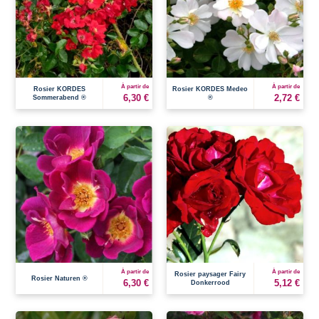
À partir de
À partir de
Rosier KORDES
Rosier KORDES Medeo
6,30 €
2,72 €
Sommerabend ®
®
À partir de
À partir de
Rosier paysager Fairy
Rosier Naturen ®
6,30 €
5,12 €
Donkerrood