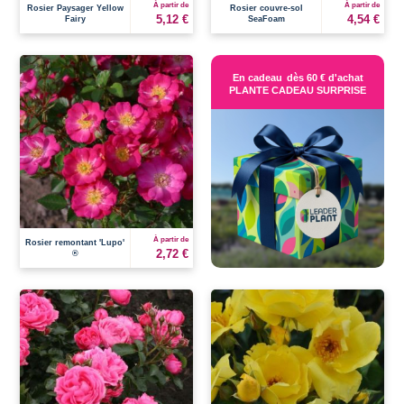
À partir de
À partir de
Rosier Paysager Yellow
Rosier couvre-sol
5,12 €
4,54 €
Fairy
SeaFoam
En cadeau
dès 60 € d'achat
PLANTE CADEAU SURPRISE
À partir de
Rosier remontant 'Lupo'
2,72 €
®