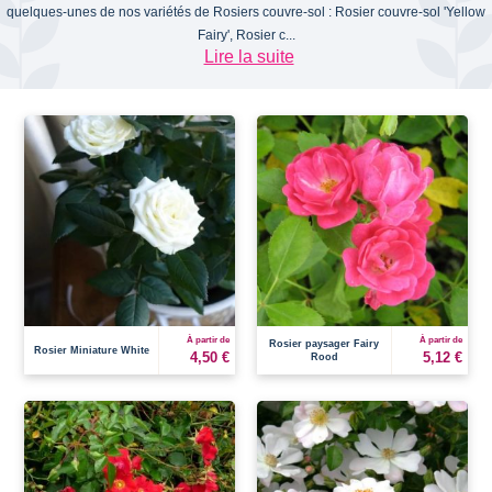
quelques-unes de nos variétés de Rosiers couvre-sol : Rosier couvre-sol 'Yellow
Fairy', Rosier c...
Lire la suite
À partir de
À partir de
Rosier paysager Fairy
Rosier Miniature White
4,50 €
5,12 €
Rood