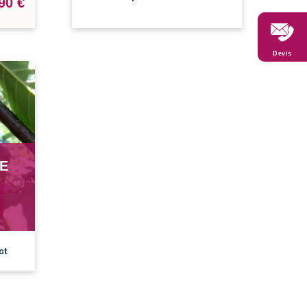
90 €
Devis
E
ct