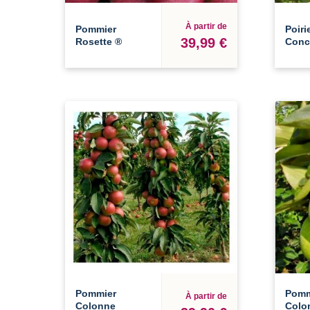
À partir de
Pommier
Poiri
39,99 €
Rosette ®
Conc
Pommier
Pomm
À partir de
Colonne
Colo