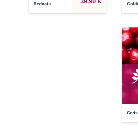
39,90 €
Redcats
Gold
Ceris