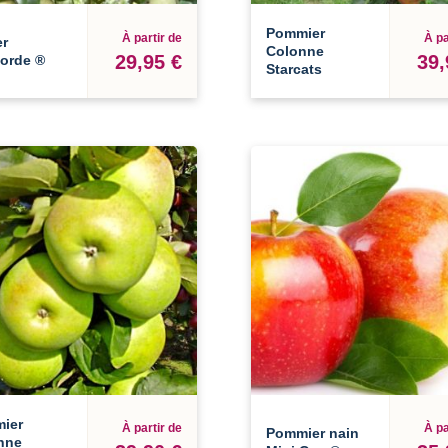
Pommier
À partir de
À pa
er
Colonne
29,95 €
39,
orde ®
Starcats
ier
À partir de
À pa
Pommier nain
nne