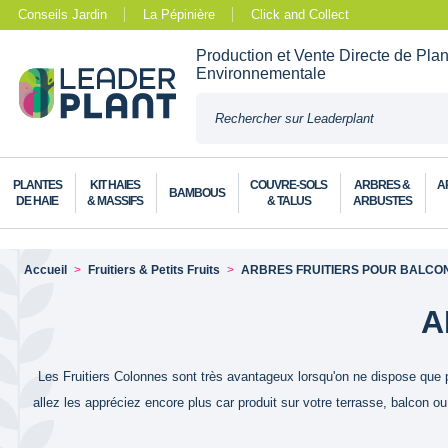
Conseils Jardin
La Pépinière
Click and Collect
Production et Vente Directe de Pla
Environnementale
PLANTES
KIT HAIES
COUVRE-SOLS
ARBRES &
A
BAMBOUS
DE HAIE
& MASSIFS
& TALUS
ARBUSTES
Accueil
Fruitiers & Petits Fruits
ARBRES FRUITIERS POUR BALCON
A
Les Fruitiers Colonnes sont très avantageux lorsqu'on ne dispose que p
allez les appréciez encore plus car produit sur votre terrasse, balcon ou