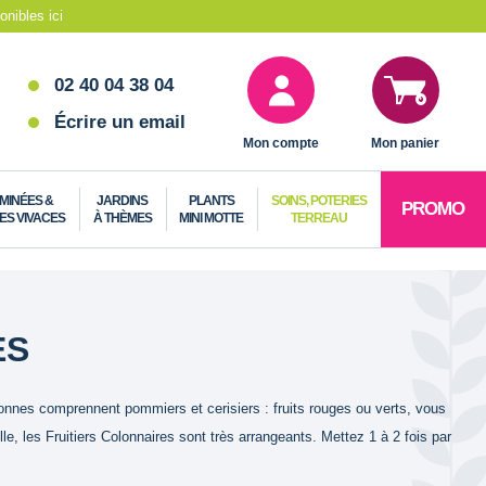
nibles ici
02 40 04 38 04
Écrire un email
Mon compte
Mon panier
MINÉES &
JARDINS
PLANTS
SOINS, POTERIES
PROMO
ES VIVACES
À THÈMES
MINI MOTTE
TERREAU
ES
lonnes comprennent pommiers et cerisiers : fruits rouges ou verts, vous
le, les Fruitiers Colonnaires sont très arrangeants. Mettez 1 à 2 fois par