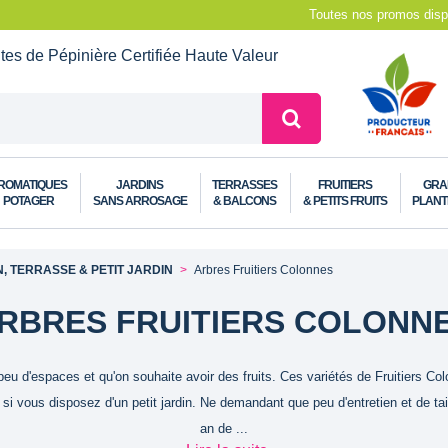
Toutes nos promos dispo
ntes de Pépinière
Certifiée Haute Valeur
ROMATIQUES
JARDINS
TERRASSES
FRUITIERS
GRA
POTAGER
SANS ARROSAGE
& BALCONS
& PETITS FRUITS
PLANT
, TERRASSE & PETIT JARDIN
Arbres Fruitiers Colonnes
RBRES FRUITIERS COLONN
eu d'espaces et qu'on souhaite avoir des fruits. Ces variétés de Fruitiers Co
 si vous disposez d'un petit jardin. Ne demandant que peu d'entretien et de tail
an de ...