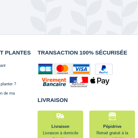
AT PLANTES
TRANSACTION 100% SÉCURISÉE
lant
planter ?
ion de ma
LIVRAISON
Livraison
Pépidrive
Livraison à domicile
Retrait gratuit à la