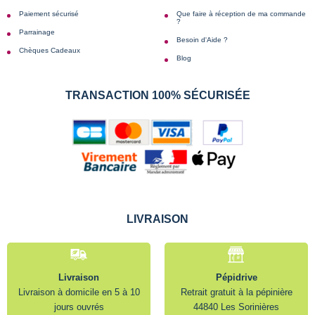
Paiement sécurisé
Que faire à réception de ma commande
?
Parrainage
Besoin d'Aide ?
Chèques Cadeaux
Blog
TRANSACTION 100% SÉCURISÉE
LIVRAISON
Livraison
Pépidrive
Livraison à domicile en 5 à 10
Retrait gratuit à la pépinière
jours ouvrés
44840 Les Sorinières