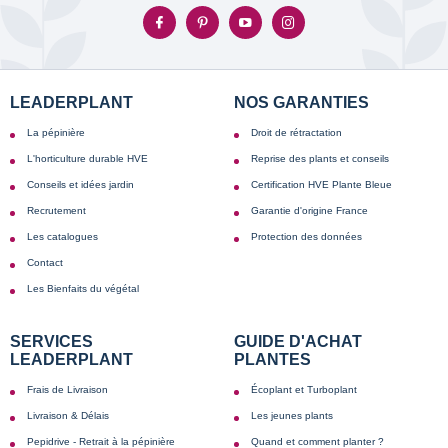
LEADERPLANT
NOS GARANTIES
La pépinière
Droit de rétractation
L'horticulture durable HVE
Reprise des plants et conseils
Conseils et idées jardin
Certification HVE Plante Bleue
Recrutement
Garantie d'origine France
Les catalogues
Protection des données
Contact
Les Bienfaits du végétal
SERVICES
GUIDE D'ACHAT
LEADERPLANT
PLANTES
Frais de Livraison
Écoplant et Turboplant
Livraison & Délais
Les jeunes plants
Pepidrive - Retrait à la pépinière
Quand et comment planter ?