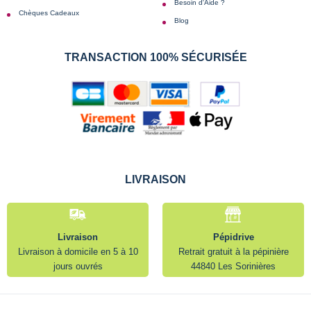
Besoin d'Aide ?
Chèques Cadeaux
Blog
TRANSACTION 100% SÉCURISÉE
LIVRAISON
Livraison
Pépidrive
Livraison à domicile en 5 à 10
Retrait gratuit à la pépinière
jours ouvrés
44840 Les Sorinières