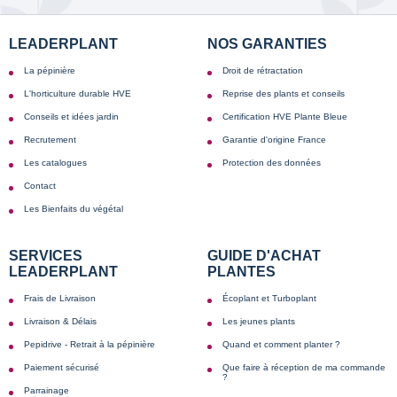
LEADERPLANT
NOS GARANTIES
La pépinière
Droit de rétractation
L'horticulture durable HVE
Reprise des plants et conseils
Conseils et idées jardin
Certification HVE Plante Bleue
Recrutement
Garantie d'origine France
Les catalogues
Protection des données
Contact
Les Bienfaits du végétal
SERVICES
GUIDE D'ACHAT
LEADERPLANT
PLANTES
Frais de Livraison
Écoplant et Turboplant
Livraison & Délais
Les jeunes plants
Pepidrive - Retrait à la pépinière
Quand et comment planter ?
Paiement sécurisé
Que faire à réception de ma commande
?
Parrainage