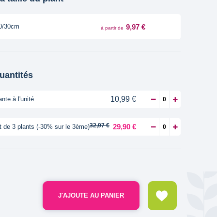
9,97 €
0/30cm
à partir de
quantités
10,99 €
ante à l'unité
32,97 €
29,90 €
t de 3 plants (-30% sur le 3ème)
J'AJOUTE AU PANIER