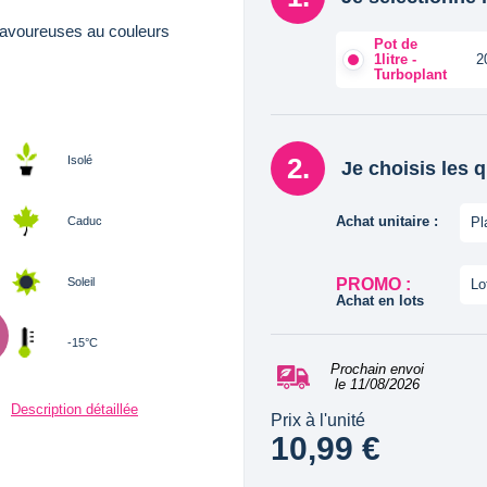
 savoureuses au couleurs
Pot de
1litre -
2
Turboplant
Isolé
Je choisis les 
Achat unitaire :
Caduc
Pl
Soleil
PROMO :
Lo
Achat en lots
-15°C
Prochain envoi
le 11/08/2026
Description détaillée
Prix à l'unité
10,99 €