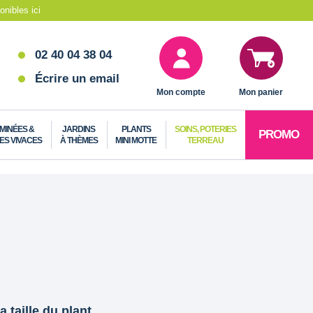
nibles ici
02 40 04 38 04
Écrire un email
Mon compte
Mon panier
MINÉES &
JARDINS
PLANTS
SOINS, POTERIES
PROMO
ES VIVACES
À THÈMES
MINI MOTTE
TERREAU
a taille du plant