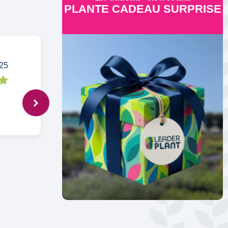
PLANTE CADEAU SURPRISE
25
P,
6 déc. 2024
bien emballé, arrivé bien humide parfait
état