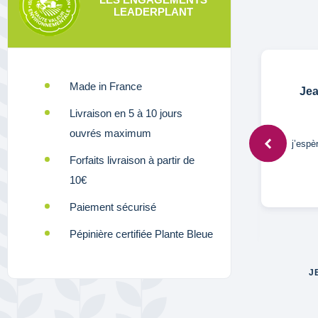
LEADERPLANT
Made in France
T,
18 oct. 2024
Jea
Livraison en 5 à 10 jours
ouvrés maximum
Conforme à la description je l'ai rempoté
j’espè
Forfaits livraison à partir de
ds un pot bcp plus grand car les racines
10€
étaient très compactées et enroulées
dans son contenant.
Paiement sécurisé
Pépinière certifiée Plante Bleue
J