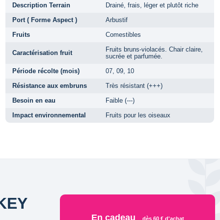
Description Terrain
Drainé, frais, léger et plutôt riche
Port ( Forme Aspect )
Arbustif
Fruits
Comestibles
Fruits bruns-violacés. Chair claire,
Caractérisation fruit
sucrée et parfumée.
Période récolte (mois)
07, 09, 10
Résistance aux embruns
Très résistant (+++)
Besoin en eau
Faible (---)
Impact environnemental
Fruits pour les oiseaux
KEY
En cadeau
dès 60 € d'achat