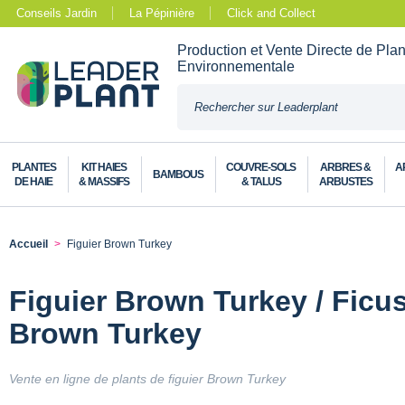
Conseils Jardin
La Pépinière
Click and Collect
Production et Vente Directe de Pla
Environnementale
PLANTES
KIT HAIES
COUVRE-SOLS
ARBRES &
A
BAMBOUS
DE HAIE
& MASSIFS
& TALUS
ARBUSTES
Accueil
Figuier Brown Turkey
Figuier Brown Turkey / Ficus
Brown Turkey
Vente en ligne de plants de figuier Brown Turkey