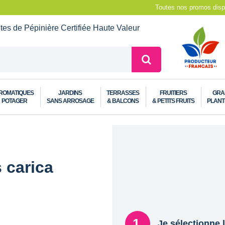
Toutes nos promos dispo
ntes de Pépinière
Certifiée Haute Valeur
ROMATIQUES
JARDINS
TERRASSES
FRUITIERS
GRA
POTAGER
SANS ARROSAGE
& BALCONS
& PETITS FRUITS
PLANT
 carica
Je sélectionne l