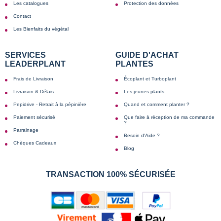
Les catalogues
Protection des données
Contact
Les Bienfaits du végétal
SERVICES
GUIDE D'ACHAT
LEADERPLANT
PLANTES
Frais de Livraison
Écoplant et Turboplant
Livraison & Délais
Les jeunes plants
Pepidrive - Retrait à la pépinière
Quand et comment planter ?
Paiement sécurisé
Que faire à réception de ma commande
?
Parrainage
Besoin d'Aide ?
Chèques Cadeaux
Blog
TRANSACTION 100% SÉCURISÉE