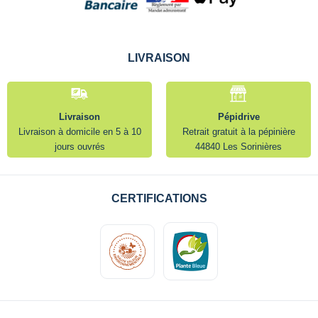
LIVRAISON
Livraison
Pépidrive
Livraison à domicile en 5 à 10
Retrait gratuit à la pépinière
jours ouvrés
44840 Les Sorinières
CERTIFICATIONS