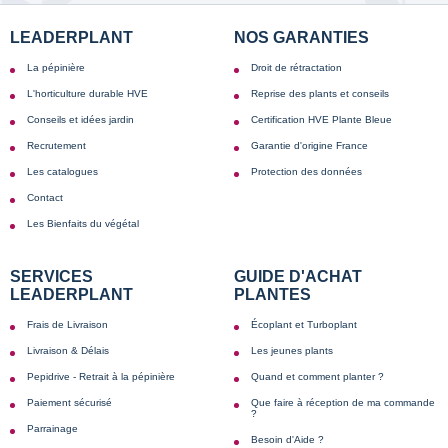
LEADERPLANT
NOS GARANTIES
La pépinière
Droit de rétractation
L'horticulture durable HVE
Reprise des plants et conseils
Conseils et idées jardin
Certification HVE Plante Bleue
Recrutement
Garantie d'origine France
Les catalogues
Protection des données
Contact
Les Bienfaits du végétal
SERVICES
GUIDE D'ACHAT
LEADERPLANT
PLANTES
Frais de Livraison
Écoplant et Turboplant
Livraison & Délais
Les jeunes plants
Pepidrive - Retrait à la pépinière
Quand et comment planter ?
Paiement sécurisé
Que faire à réception de ma commande
?
Parrainage
Besoin d'Aide ?