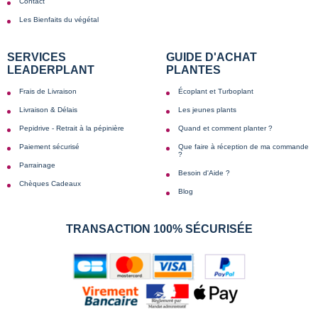
Contact
Les Bienfaits du végétal
SERVICES
GUIDE D'ACHAT
LEADERPLANT
PLANTES
Frais de Livraison
Écoplant et Turboplant
Livraison & Délais
Les jeunes plants
Pepidrive - Retrait à la pépinière
Quand et comment planter ?
Paiement sécurisé
Que faire à réception de ma commande
?
Parrainage
Besoin d'Aide ?
Chèques Cadeaux
Blog
TRANSACTION 100% SÉCURISÉE