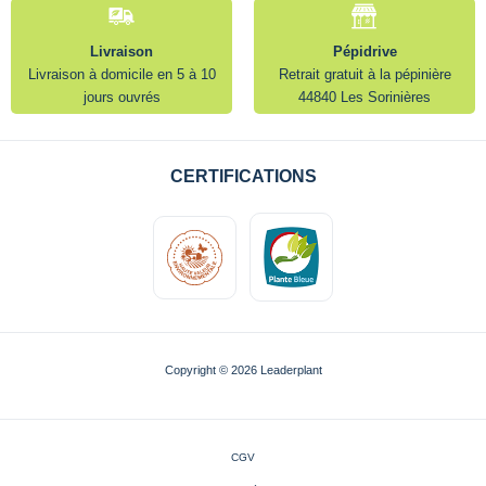
Livraison
Pépidrive
Livraison à domicile en 5 à 10
Retrait gratuit à la pépinière
jours ouvrés
44840 Les Sorinières
CERTIFICATIONS
Copyright © 2026 Leaderplant
CGV