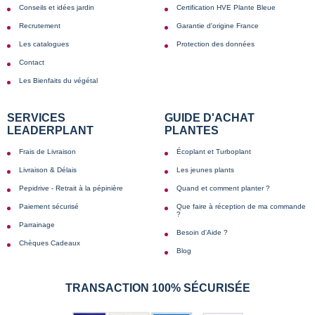
Conseils et idées jardin
Certification HVE Plante Bleue
Recrutement
Garantie d'origine France
Les catalogues
Protection des données
Contact
Les Bienfaits du végétal
SERVICES
GUIDE D'ACHAT
LEADERPLANT
PLANTES
Frais de Livraison
Écoplant et Turboplant
Livraison & Délais
Les jeunes plants
Pepidrive - Retrait à la pépinière
Quand et comment planter ?
Paiement sécurisé
Que faire à réception de ma commande
?
Parrainage
Besoin d'Aide ?
Chèques Cadeaux
Blog
TRANSACTION 100% SÉCURISÉE