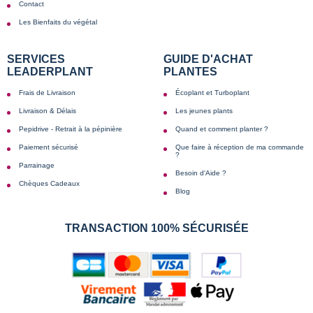
Contact
Les Bienfaits du végétal
SERVICES
GUIDE D'ACHAT
LEADERPLANT
PLANTES
Frais de Livraison
Écoplant et Turboplant
Livraison & Délais
Les jeunes plants
Pepidrive - Retrait à la pépinière
Quand et comment planter ?
Paiement sécurisé
Que faire à réception de ma commande
?
Parrainage
Besoin d'Aide ?
Chèques Cadeaux
Blog
TRANSACTION 100% SÉCURISÉE