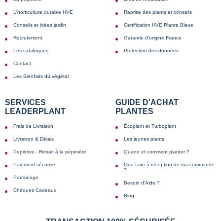
L'horticulture durable HVE
Reprise des plants et conseils
Conseils et idées jardin
Certification HVE Plante Bleue
Recrutement
Garantie d'origine France
Les catalogues
Protection des données
Contact
Les Bienfaits du végétal
SERVICES
GUIDE D'ACHAT
LEADERPLANT
PLANTES
Frais de Livraison
Écoplant et Turboplant
Livraison & Délais
Les jeunes plants
Pepidrive - Retrait à la pépinière
Quand et comment planter ?
Paiement sécurisé
Que faire à réception de ma commande
?
Parrainage
Besoin d'Aide ?
Chèques Cadeaux
Blog