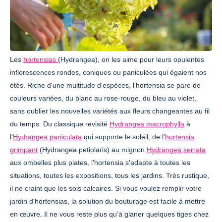
Les
hortensias
(Hydrangea), on les aime pour leurs opulentes
inflorescences rondes, coniques ou paniculées qui égaient nos
étés. Riche d'une multitude d'espèces, l'hortensia se pare de
couleurs variées, du blanc au rose-rouge, du bleu au violet,
sans oublier les nouvelles variétés aux fleurs changeantes au fil
du temps. Du classique revisité
Hydrangea macrophylla
à
l'
Hydrangea paniculata
qui supporte le soleil, de l'
hortensia
grimpant
(Hydrangea petiolaris) au mignon
Hydrangea serrata
aux ombelles plus plates, l'hortensia s'adapte à toutes les
situations, toutes les expositions, tous les jardins. Très rustique,
il ne craint que les sols calcaires. Si vous voulez remplir votre
jardin d'hortensias, la solution du bouturage est facile à mettre
en œuvre. Il ne vous reste plus qu'à glaner quelques tiges chez