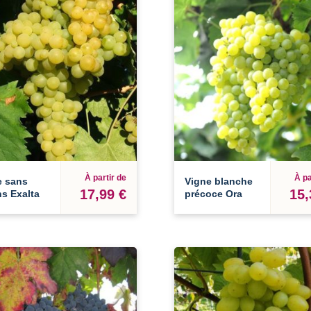
À partir de
À pa
e sans
Vigne blanche
17,99 €
15,
s Exalta
précoce Ora