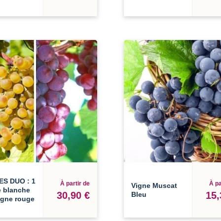
ES DUO : 1
À partir de
À pa
Vigne Muscat
e blanche
30,90 €
15,
Bleu
igne rouge