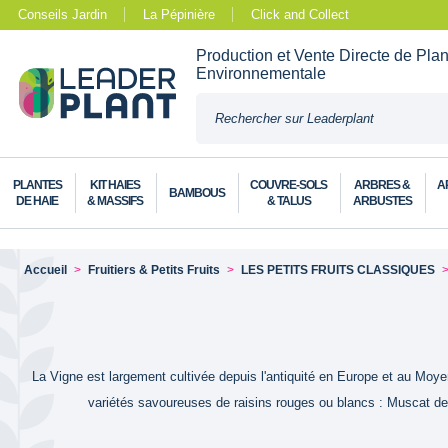
Conseils Jardin
La Pépinière
Click and Collect
Production et Vente Directe de Pla
Environnementale
PLANTES
KIT HAIES
COUVRE-SOLS
ARBRES &
A
BAMBOUS
DE HAIE
& MASSIFS
& TALUS
ARBUSTES
Accueil
Fruitiers & Petits Fruits
LES PETITS FRUITS CLASSIQUES
La Vigne est largement cultivée depuis l'antiquité en Europe et au Moyen 
variétés savoureuses de raisins rouges ou blancs : Muscat de H