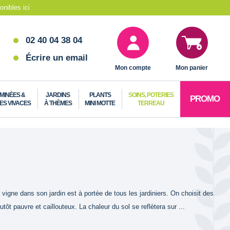
nibles ici
02 40 04 38 04
Écrire un email
Mon compte
Mon panier
MINÉES &
JARDINS
PLANTS
SOINS, POTERIES
PROMO
ES VIVACES
À THÈMES
MINI MOTTE
TERREAU
 vigne dans son jardin est à portée de tous les jardiniers. On choisit des
t pauvre et caillouteux. La chaleur du sol se reflètera sur ...