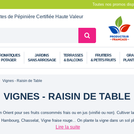
Toutes nos promos dispo
ntes de Pépinière
Certifiée Haute Valeur
ROMATIQUES
JARDINS
TERRASSES
FRUITIERS
GRA
POTAGER
SANS ARROSAGE
& BALCONS
& PETITS FRUITS
PLANT
Vignes - Raisin de Table
VIGNES - RAISIN DE TABLE
Orient pour ses fruits consommés frais ou en jus (vinifié ou non). Cultiver la
ambourg, Chasselat, Vigne fraise rouge... On plante la vigne dans un sol plutô
Lire la suite