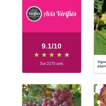
9.1
/
10
Vign
Sur 2270 avis
pépin