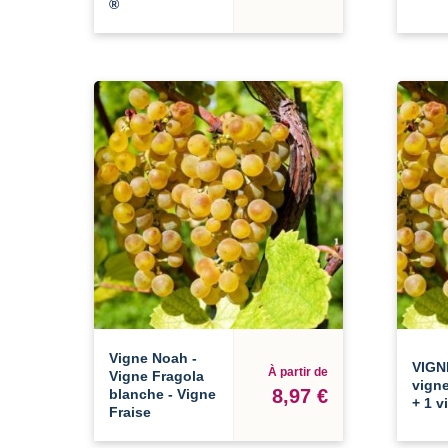
®
Vigne Noah -
VIGN
À partir de
Vigne Fragola
vign
8,97 €
blanche - Vigne
+ 1 v
Fraise