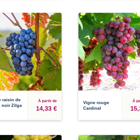
 raisin de
À partir de
À pa
Vigne rouge
 noir Zilga
14,33 €
15,
Cardinal