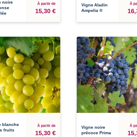
 noire
À partir de
À pa
Vigne Aladin
onse
15,30 €
16,
Ampelia ®
lée
e blanche
À partir de
À pa
Vigne noire
s fruits
15,30 €
15,
précoce Prima