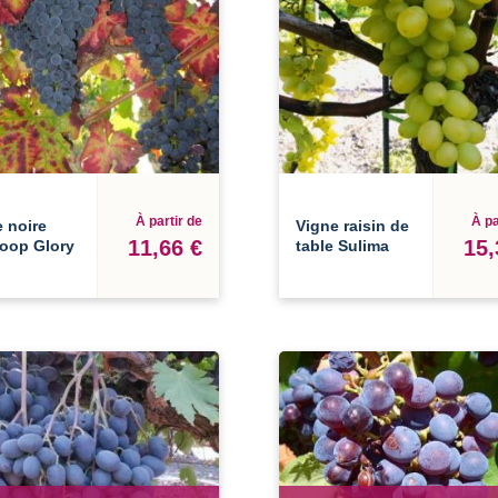
À partir de
À pa
 noire
Vigne raisin de
11,66 €
15,
oop Glory
table Sulima