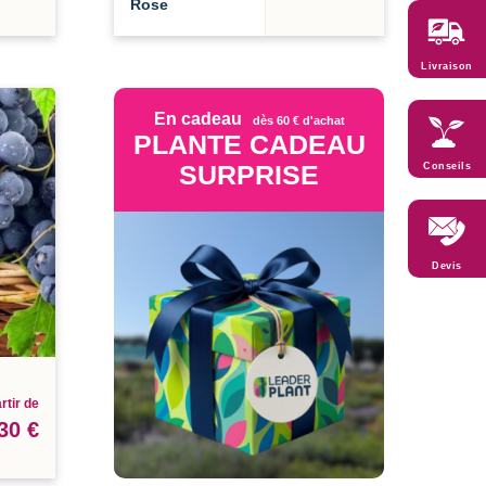
Rose
Livraison
En cadeau
dès 60 € d'achat
PLANTE CADEAU
SURPRISE
Conseils
Devis
rtir de
30 €