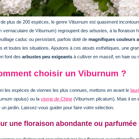
 de plus de 200 espèces, le genre Viburnum est quasiment incontournab
 vernaculaire de Viburnum) regroupent des arbustes, à la floraison hi
euillage caduc ou persistant, parfois doté de
magnifiques couleurs 
s et toutes les situations. Ajoutons à ces atouts esthétiques, une grand
en font des
arbustes peu exigeants
à cultiver en massif, en haie ou
omment choisir un Viburnum ?
i les espèces de viornes les plus connues, mettons en avant le
lauri
urnum opulus) ou la
viorne de Chine
(Viburnum plicatum). Mais il en ex
 un jardin. Laissez-vous guider pour faire votre sélection.
ur une floraison abondante ou parfumée