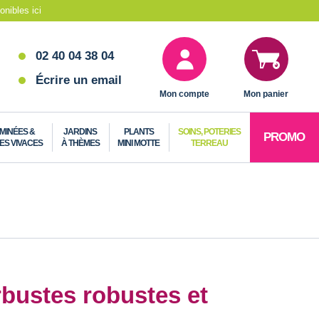
nibles ici
02 40 04 38 04
Écrire un email
Mon compte
Mon panier
MINÉES &
JARDINS
PLANTS
SOINS, POTERIES
PROMO
ES VIVACES
À THÈMES
MINI MOTTE
TERREAU
rbustes robustes et