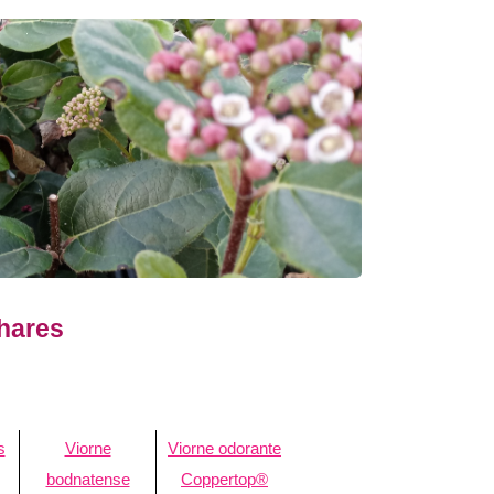
phares
s
Viorne
Viorne odorante
bodnatense
Coppertop®