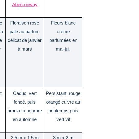
Aberconway
c
Floraison rose
Fleurs blanc
 à
pâle au parfum
crème
de
délicat de janvier
parfumées en
r
à mars
mai-jui,
t
Caduc, vert
Persistant, rouge
foncé, puis
orangé cuivre au
bronze à pourpre
printemps puis
en automne
vert vif
2,5 m x 1,5 m
3 m x 2 m