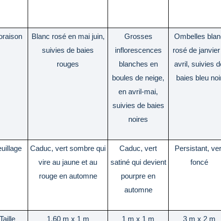
oraison
Blanc rosé en mai juin,
Grosses
Ombelles blan
suivies de baies
inflorescences
rosé de janvier
rouges
blanches en
avril, suivies 
boules de neige,
baies bleu noi
en avril-mai,
suivies de baies
noires
uillage
Caduc, vert sombre qui
Caduc, vert
Persistant, ver
vire au jaune et au
satiné qui devient
foncé
rouge en automne
pourpre en
automne
Taille
1,60 m x 1 m
1 m x 1 m
3 m x 2 m