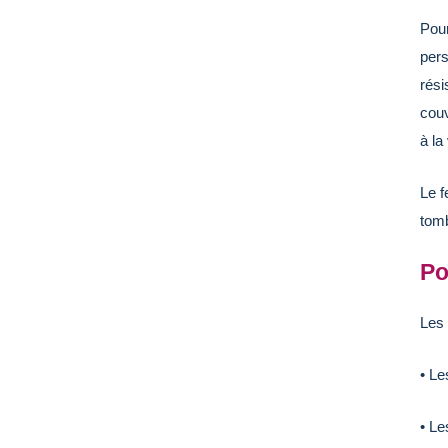
Pour
pers
rési
couv
à la
Le f
tomb
Po
Les 
• Le
• L