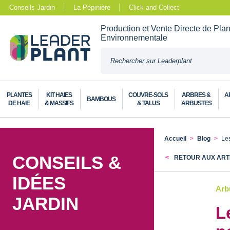
Conseils Jardin
La Pépinière
Click and Collect
Production et Vente Directe de Pla
Environnementale
PLANTES
KIT HAIES
COUVRE-SOLS
ARBRES &
A
BAMBOUS
DE HAIE
& MASSIFS
& TALUS
ARBUSTES
Accueil
Blog
Les
CONSEILS &
RETOUR AUX ART
IDÉES
Arbu
JARDIN
L