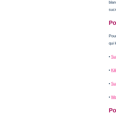
blan
sucr
Po
Pour
qui 
•
Su
•
Ki
•
Su
•
Wa
Po