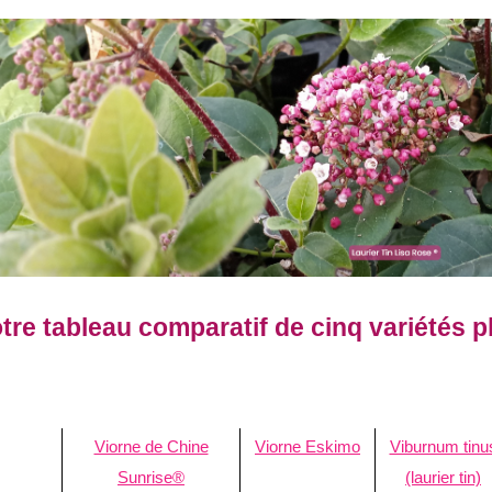
tre tableau comparatif de cinq variétés 
Viorne de Chine
Viorne Eskimo
Viburnum tinu
Sunrise®
(laurier tin)