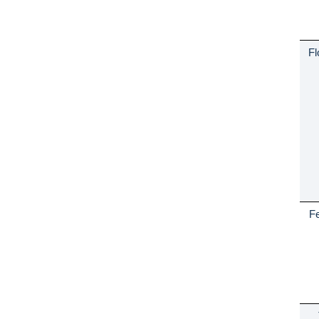
Fl
Fe