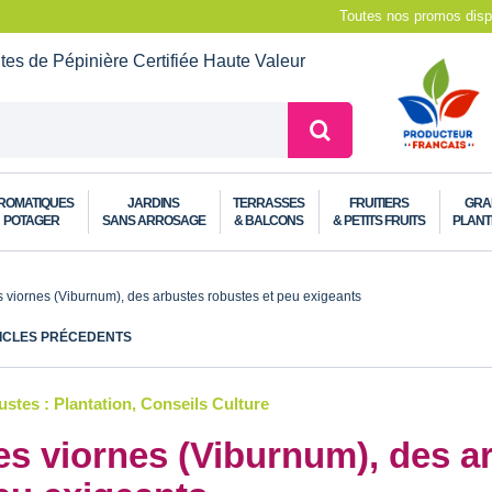
Toutes nos promos dispo
ntes de Pépinière
Certifiée Haute Valeur
ROMATIQUES
JARDINS
TERRASSES
FRUITIERS
GRA
POTAGER
SANS ARROSAGE
& BALCONS
& PETITS FRUITS
PLANT
 viornes (Viburnum), des arbustes robustes et peu exigeants
ICLES PRÉCEDENTS
stes : Plantation, Conseils Culture
es viornes (Viburnum), des a