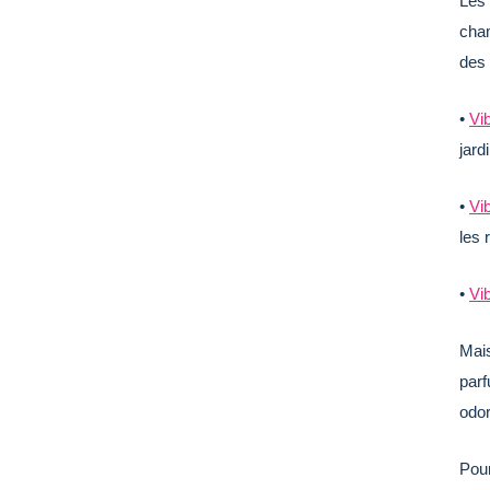
Les 
cham
des
•
Vi
jard
•
Vi
les 
•
Vi
Mais
parf
odor
Pour