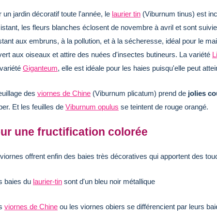
 un jardin décoratif toute l'année, le
laurier tin
(Viburnum tinus) est in
istant, les fleurs blanches éclosent de novembre à avril et sont suivie
stant aux embruns, à la pollution, et à la sécheresse, idéal pour le mainti
ert aux oiseaux et attire des nuées d'insectes butineurs. La variété
L
 variété
Giganteum
, elle est idéale pour les haies puisqu'elle peut att
euillage des
viornes de Chine
(Viburnum plicatum) prend de
jolies c
er. Et les feuilles de
Viburnum opulus
se teintent de rouge orangé.
ur une fructification colorée
viornes offrent enfin des baies très décoratives qui apportent des to
s baies du
laurier-tin
sont d'un bleu noir métallique
es
viornes de Chine
ou les viornes obiers se différencient par leurs baie