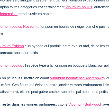
viornes se distinguent assurément par leur floraison exceptionnelle qui
pion toutes catégories est certainement
Viburnum opulus
, autrement
hortensias
prend plusieurs aspects :
burnum opulus Roseum
: floraison en boules de neige, blanche puis ro
ins !
burnum Eskimo
: un hybride qui produit, entre avril et mai, de belles
rameaux sous leur poids
burnum opulus
: l'espèce type à la floraison en bouquets blanc pur aplati
 on peut aussi mettre en avant
Viburnum bodnatense Aberconway
qu
umées. Ces fleurs qui éclosent entre janvier et mars embaument l'hiv
atissimum), elle ne peut guère cacher son principal atout : ses petit
 rester dans les viornes parfumées, citons
Viburnum Burkwoodii
avec