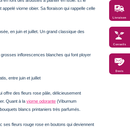
 en font des arbustes à planter en isolé. Et le
 appelé viorne obier. Sa floraison qui rappelle celle
Livraison
sée, en juin et juillet. Un grand classique des
Conseils
 et grosses inflorescences blanches qui font ployer
Devis
s, entre juin et juillet
i offre des fleurs rose pâle, délicieusement
er. Quant à la
viorne odorante
(Viburnum
s bouquets blancs printaniers très parfumés.
 ses fleurs rouge rose en boutons qui deviennent