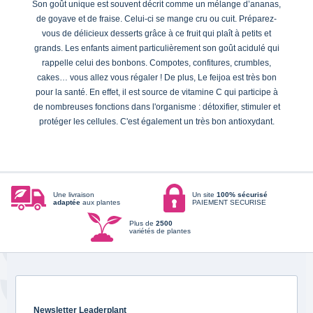
Son goût unique est souvent décrit comme un mélange d’ananas,
de goyave et de fraise. Celui-ci se mange cru ou cuit. Préparez-
vous de délicieux desserts grâce à ce fruit qui plaît à petits et
grands. Les enfants aiment particulièrement son goût acidulé qui
rappelle celui des bonbons. Compotes, confitures, crumbles,
cakes… vous allez vous régaler ! De plus, Le feijoa est très bon
pour la santé. En effet, il est source de vitamine C qui participe à
de nombreuses fonctions dans l'organisme : détoxifier, stimuler et
protéger les cellules. C'est également un très bon antioxydant.
Une livraison
Un site
100% sécurisé
adaptée
aux plantes
PAIEMENT SECURISE
Plus de
2500
variétés de plantes
Newsletter Leaderplant