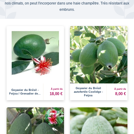
nos climats, on peut l'incorporer dans une haie champêtre. Très résistant aux
embruns.
Goyavier du Brésil
À partir de
À partir de
Goyavier du Brésil -
autofertile Coolidge -
18,00 €
8,00 €
Feijoa / Grenadier de...
Feijoa