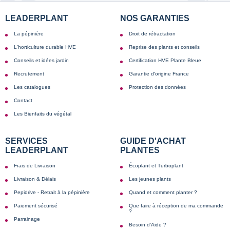
LEADERPLANT
NOS GARANTIES
La pépinière
Droit de rétractation
L'horticulture durable HVE
Reprise des plants et conseils
Conseils et idées jardin
Certification HVE Plante Bleue
Recrutement
Garantie d'origine France
Les catalogues
Protection des données
Contact
Les Bienfaits du végétal
SERVICES
GUIDE D'ACHAT
LEADERPLANT
PLANTES
Frais de Livraison
Écoplant et Turboplant
Livraison & Délais
Les jeunes plants
Pepidrive - Retrait à la pépinière
Quand et comment planter ?
Paiement sécurisé
Que faire à réception de ma commande
?
Parrainage
Besoin d'Aide ?