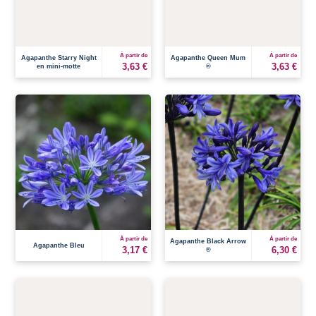
À partir de
À partir de
Agapanthe Starry Night
Agapanthe Queen Mum
3,63 €
3,63 €
en mini-motte
®
À partir de
À partir de
Agapanthe Black Arrow
Agapanthe Bleu
3,17 €
6,30 €
®