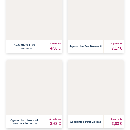
À partir de
À partir de
Agapanthe Blue
Agapanthe Sea Breeze ®
4,90 €
7,17 €
Triomphator
À partir de
À partir de
Agapanthe Flower of
Agapanthe Petit Eskimo
3,63 €
3,63 €
Love en mini-motte