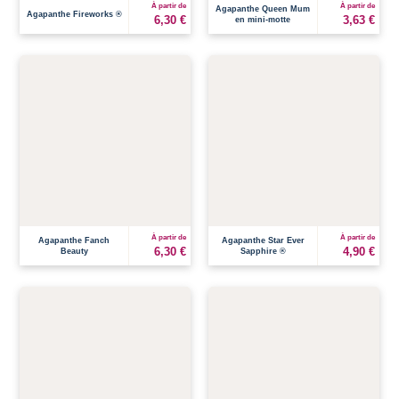
À partir de
À partir de
Agapanthe Queen Mum
Agapanthe Fireworks ®
6,30 €
3,63 €
en mini-motte
À partir de
À partir de
Agapanthe Fanch
Agapanthe Star Ever
6,30 €
4,90 €
Beauty
Sapphire ®