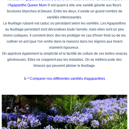
l'
Agapanthe Queen Mum
® est quant à elle une variété géante aux fleurs
bicolores blanches et bleues. Entre les deux; il existe un grand nombre de
variétés interessantes.
Le feuillage rubané est caduc ou persistant selon les variétés. Les Agapanthes
au feuillage persistant sont décoratives toute l'année; mais elles sont un peu
moins rustiques. Il convient donc des les protéger en cas d'hiver froid ou de les
cultiver en pot (que l'on rentre dans la maison) dans les régions aux hivers
vraiment rigoureux.
On apprécie également la simplicité et la facilité de culture de ces belles vivaces
généreuses. Elles ne craignent pas les maladies. On se méfiera juste des
limaces qui peuvent abimer le feuillage.
â–º
Comparer nos différentes variétés d'agapanthes