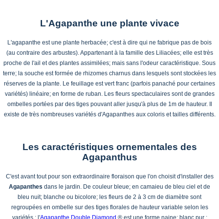
L'Agapanthe une plante vivace
L'agapanthe est une plante herbacée; c'est à dire qui ne fabrique pas de bois
(au contraire des arbustes). Appartenant à la famille des Liliacées; elle est très
proche de l'ail et des plantes assimilées; mais sans l'odeur caractéristique. Sous
terre; la souche est formée de rhizomes charnus dans lesquels sont stockées les
réserves de la plante. Le feuillage est vert franc (parfois panaché pour certaines
variétés) linéaire; en forme de ruban. Les fleurs spectaculaires sont de grandes
ombelles portées par des tiges pouvant aller jusqu'à plus de 1m de hauteur. Il
existe de très nombreuses variétés d'Agapanthes aux coloris et tailles différents.
Les caractéristiques ornementales des
Agapanthus
C'est avant tout pour son extraordinaire floraison que l'on choisit d'installer des
Agapanthes
dans le jardin. De couleur bleue; en camaieu de bleu ciel et de
bleu nuit; blanche ou bicolore; les fleurs de 2 à 3 cm de diamètre sont
regroupées en ombelle sur des tiges florales de hauteur variable selon les
variétés : l'
Agapanthe Double Diamond
® est une forme naine; blanc pur ;