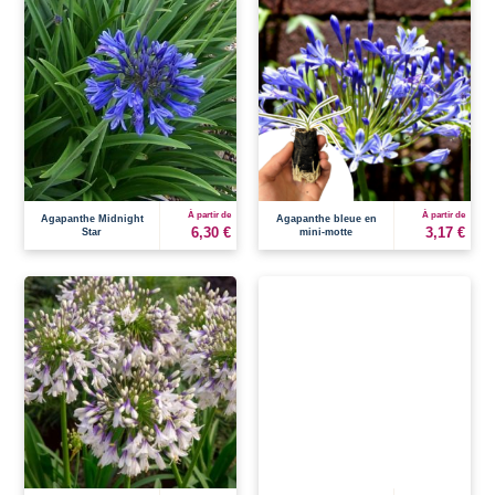
À partir de
À partir de
Agapanthe Midnight
Agapanthe bleue en
6,30 €
3,17 €
Star
mini-motte