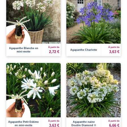
À partir de
À partir de
Agapanthe Blanche en
Agapanthe Charlotte
2,72 €
3,63 €
mini-motte
À partir de
À partir de
Agapanthe Petit Eskimo
Agapanthe naine
3,63 €
6,66 €
en mini-motte
Double Diamond ®