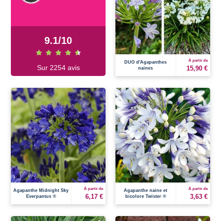
9.1
/
10
À partir de
DUO d'Agapanthes
Sur 2254 avis
15,90 €
naines
À partir de
À partir de
Agapanthe Midnight Sky
Agapanthe naine et
6,17 €
3,63 €
Everpantus ®
bicolore Twister ®