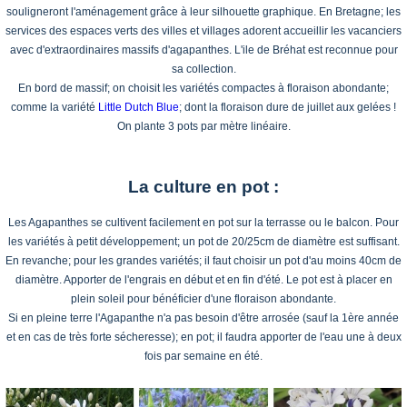
souligneront l'aménagement grâce à leur silhouette graphique. En Bretagne; les
services des espaces verts des villes et villages adorent accueillir les vacanciers
avec d'extraordinaires massifs d'agapanthes. L'ile de Bréhat est reconnue pour
sa collection.
En bord de massif; on choisit les variétés compactes à floraison abondante;
comme la variété
Little Dutch Blue
; dont la floraison dure de juillet aux gelées !
On plante 3 pots par mètre linéaire.
La culture en pot :
Les Agapanthes se cultivent facilement en pot sur la terrasse ou le balcon. Pour
les variétés à petit développement; un pot de 20/25cm de diamètre est suffisant.
En revanche; pour les grandes variétés; il faut choisir un pot d'au moins 40cm de
diamètre. Apporter de l'engrais en début et en fin d'été. Le pot est à placer en
plein soleil pour bénéficier d'une floraison abondante.
Si en pleine terre l'Agapanthe n'a pas besoin d'être arrosée (sauf la 1ère année
et en cas de très forte sécheresse); en pot; il faudra apporter de l'eau une à deux
fois par semaine en été.