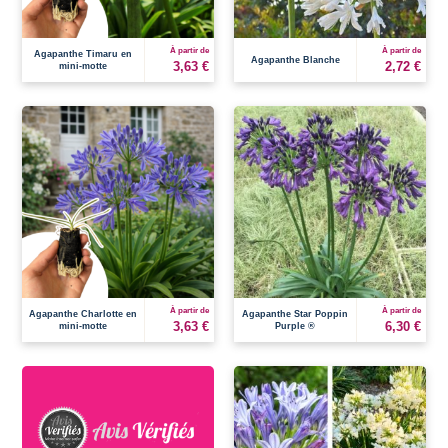
À partir de
À partir de
Agapanthe Timaru en
Agapanthe Blanche
3,63 €
2,72 €
mini-motte
À partir de
À partir de
Agapanthe Charlotte en
Agapanthe Star Poppin
3,63 €
6,30 €
mini-motte
Purple ®