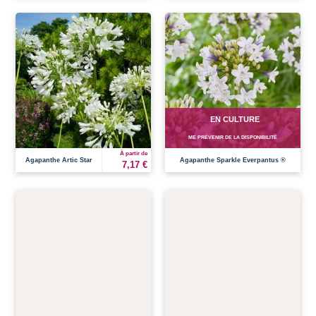
EN CULTURE
ME PRÉVENIR DE LA DISPONIBILITÉ
À partir de
Agapanthe Artic Star
Agapanthe Sparkle Everpantus ®
7,17 €
EN CULTURE
EN CULTURE
ME PRÉVENIR DE LA DISPONIBILITÉ
ME PRÉVENIR DE LA DISPONIBILITÉ