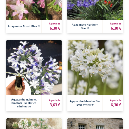
À partir de
À partir de
Agapanthe Northern
Agapanthe Blush Pink ®
6,30 €
6,30 €
Star ®
Agapanthe naine et
À partir de
À partir de
Agapanthe blanche Star
bicolore Twister en
3,63 €
6,30 €
Ever White ®
mini-motte