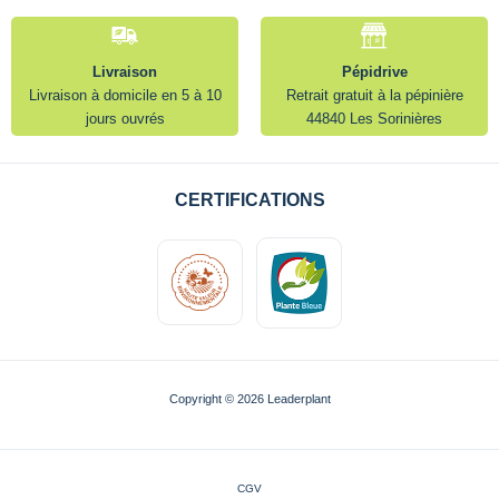
Livraison
Pépidrive
Livraison à domicile en 5 à 10
Retrait gratuit à la pépinière
jours ouvrés
44840 Les Sorinières
CERTIFICATIONS
Copyright © 2026 Leaderplant
CGV