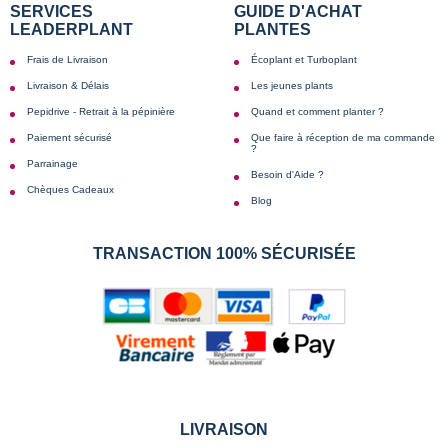
SERVICES
GUIDE D'ACHAT
LEADERPLANT
PLANTES
Frais de Livraison
Écoplant et Turboplant
Livraison & Délais
Les jeunes plants
Pepidrive - Retrait à la pépinière
Quand et comment planter ?
Paiement sécurisé
Que faire à réception de ma commande
?
Parrainage
Besoin d'Aide ?
Chèques Cadeaux
Blog
TRANSACTION 100% SÉCURISÉE
LIVRAISON