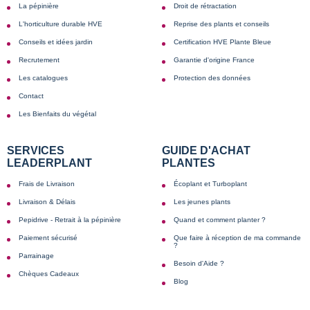
La pépinière
Droit de rétractation
L'horticulture durable HVE
Reprise des plants et conseils
Conseils et idées jardin
Certification HVE Plante Bleue
Recrutement
Garantie d'origine France
Les catalogues
Protection des données
Contact
Les Bienfaits du végétal
SERVICES
GUIDE D'ACHAT
LEADERPLANT
PLANTES
Frais de Livraison
Écoplant et Turboplant
Livraison & Délais
Les jeunes plants
Pepidrive - Retrait à la pépinière
Quand et comment planter ?
Paiement sécurisé
Que faire à réception de ma commande
?
Parrainage
Besoin d'Aide ?
Chèques Cadeaux
Blog