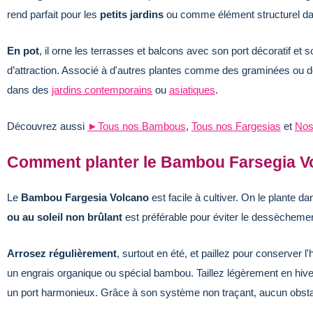
rend parfait pour les
petits jardins
ou comme élément structurel da
En pot
, il orne les terrasses et balcons avec son port décoratif et 
d’attraction. Associé à d'autres plantes comme des graminées ou de
dans des
jardins contemporains
ou
asiatiques
.
Découvrez aussi
►
Tous nos Bambous
,
Tous nos Fargesias
et
Nos
Comment planter le Bambou Farsegia V
Le
Bambou Fargesia Volcano
est facile à cultiver. On le plante d
ou au soleil non brûlant
est préférable pour éviter le dessèchement
Arrosez régulièrement
, surtout en été, et paillez pour conserver 
un engrais organique ou spécial bambou. Taillez légèrement en hiv
un port harmonieux. Grâce à son système non traçant, aucun obstac