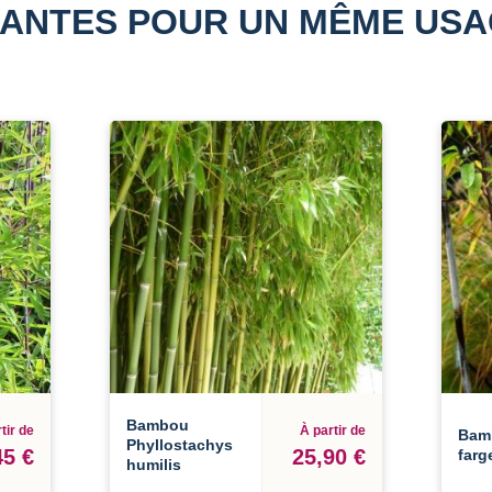
ANTES POUR UN MÊME US
Bambou
tir de
À partir de
Bam
Phyllostachys
45 €
25,90 €
farg
humilis