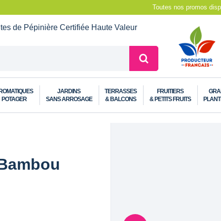
Toutes nos promos dispo
ntes de Pépinière
Certifiée Haute Valeur
ROMATIQUES
JARDINS
TERRASSES
FRUITIERS
GRA
POTAGER
SANS ARROSAGE
& BALCONS
& PETITS FRUITS
PLANT
 Bambou