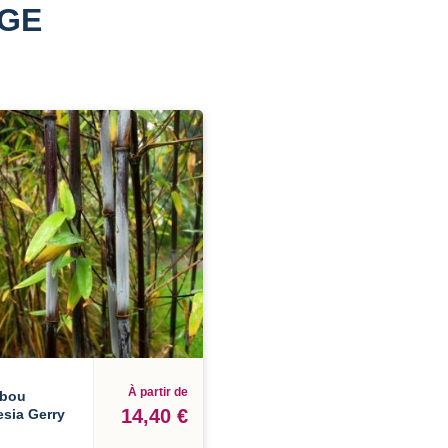
AGE
À partir de
bou
14,40 €
esia Gerry