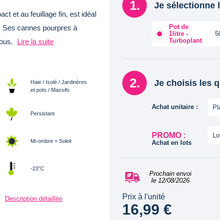
Je sélectionne l
et au feuillage fin, est idéal
Pot de
es. Ses cannes pourpres à
1litre -
5
Turboplant
bous.
Lire la suite
Je choisis les 
Haie / Isolé / Jardinères
et pots / Massifs
Achat unitaire :
Pl
Persistant
PROMO :
Lo
Mi-ombre + Soleil
Achat en lots
-23°C
Prochain envoi
le 12/08/2026
Prix à l'unité
Description détaillée
16,99 €