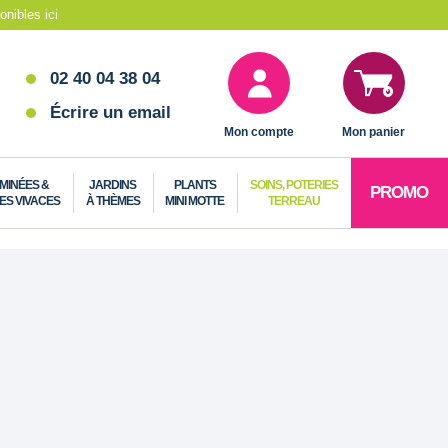
nibles ici
02 40 04 38 04
Écrire un email
Mon compte
Mon panier
MINÉES &
JARDINS
PLANTS
SOINS, POTERIES
PROMO
ES VIVACES
À THÈMES
MINI MOTTE
TERREAU