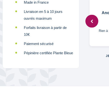
Made in France
Livraison en 5 à 10 jours
Anonymous,
11 oct. 2022
Ano
ouvrés maximum
Forfaits livraison à partir de
onné
Très bien
Rien à 
10€
Paiement sécurisé
Pépinière certifiée Plante Bleue
J