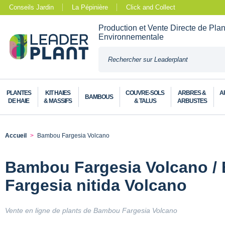
Conseils Jardin
La Pépinière
Click and Collect
Production et Vente Directe de Pla
Environnementale
PLANTES
KIT HAIES
COUVRE-SOLS
ARBRES &
A
BAMBOUS
DE HAIE
& MASSIFS
& TALUS
ARBUSTES
Accueil
Bambou Fargesia Volcano
Bambou Fargesia Volcano /
Fargesia nitida Volcano
Vente en ligne de plants de Bambou Fargesia Volcano