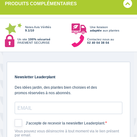
PRODUITS COMPLÉMENTAIRES
Notes Avis Vérifiés
Une livraison
9.1/10
adaptée
aux plantes
Un site
100% sécurisé
Contactez nous au
PAIEMENT SECURISE
02 40 04 38 04
Newsletter Leaderplant
Des idées jardin, des plantes bien choisies et des
promos réservées à nos abonnés.
J’accepte de recevoir la newsletter Leaderplant.
Vous pouvez vous désinscrire à tout moment via le lien présent
par email.