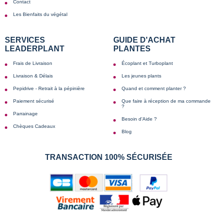
Contact
Les Bienfaits du végétal
SERVICES
GUIDE D'ACHAT
LEADERPLANT
PLANTES
Frais de Livraison
Écoplant et Turboplant
Livraison & Délais
Les jeunes plants
Pepidrive - Retrait à la pépinière
Quand et comment planter ?
Paiement sécurisé
Que faire à réception de ma commande
?
Parrainage
Besoin d'Aide ?
Chèques Cadeaux
Blog
TRANSACTION 100% SÉCURISÉE