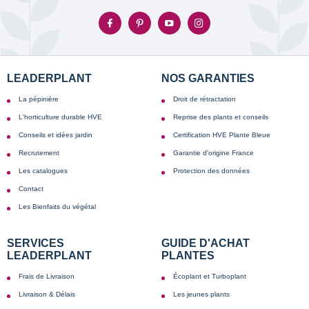
LEADERPLANT
NOS GARANTIES
La pépinière
Droit de rétractation
L'horticulture durable HVE
Reprise des plants et conseils
Conseils et idées jardin
Certification HVE Plante Bleue
Recrutement
Garantie d'origine France
Les catalogues
Protection des données
Contact
Les Bienfaits du végétal
SERVICES
GUIDE D'ACHAT
LEADERPLANT
PLANTES
Frais de Livraison
Écoplant et Turboplant
Livraison & Délais
Les jeunes plants