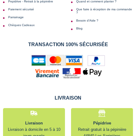
Pepidrive - Retrait à la pépinière
Quand et comment planter ?
Paiement sécurisé
Que faire à réception de ma commande
?
Parrainage
Besoin d'Aide ?
Chèques Cadeaux
Blog
TRANSACTION 100% SÉCURISÉE
LIVRAISON
Livraison
Pépidrive
Livraison à domicile en 5 à 10
Retrait gratuit à la pépinière
jours ouvrés
44840 Les Sorinières