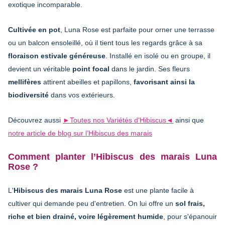
exotique incomparable.
Cultivée en pot
, Luna Rose est parfaite pour orner une terrasse
ou un balcon ensoleillé, où il tient tous les regards grâce à sa
floraison estivale généreuse
. Installé en isolé ou en groupe, il
devient un véritable
point focal
dans le jardin. Ses fleurs
mellifères
attirent abeilles et papillons,
favorisant ainsi la
biodiversité
dans vos extérieurs.
Découvrez aussi
►
Toutes nos Variétés d'Hibiscus
◄
ainsi que
notre article de blog sur l’Hibiscus des marais
Comment planter l’Hibiscus des marais Luna
Rose ?
L'
Hibiscus des marais Luna Rose
est une plante facile à
cultiver qui demande peu d'entretien. On lui offre un
sol frais,
riche et bien drainé, voire légèrement humide
, pour s'épanouir