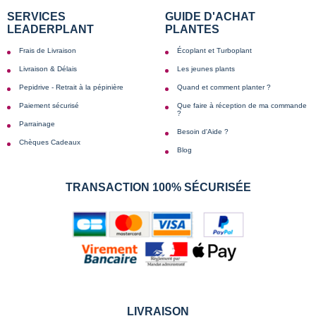
SERVICES
GUIDE D'ACHAT
LEADERPLANT
PLANTES
Frais de Livraison
Écoplant et Turboplant
Livraison & Délais
Les jeunes plants
Pepidrive - Retrait à la pépinière
Quand et comment planter ?
Paiement sécurisé
Que faire à réception de ma commande
?
Parrainage
Besoin d'Aide ?
Chèques Cadeaux
Blog
TRANSACTION 100% SÉCURISÉE
LIVRAISON