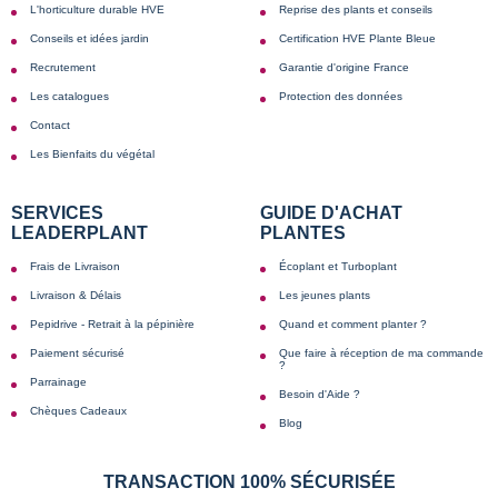
L'horticulture durable HVE
Reprise des plants et conseils
Conseils et idées jardin
Certification HVE Plante Bleue
Recrutement
Garantie d'origine France
Les catalogues
Protection des données
Contact
Les Bienfaits du végétal
SERVICES
GUIDE D'ACHAT
LEADERPLANT
PLANTES
Frais de Livraison
Écoplant et Turboplant
Livraison & Délais
Les jeunes plants
Pepidrive - Retrait à la pépinière
Quand et comment planter ?
Paiement sécurisé
Que faire à réception de ma commande
?
Parrainage
Besoin d'Aide ?
Chèques Cadeaux
Blog
TRANSACTION 100% SÉCURISÉE