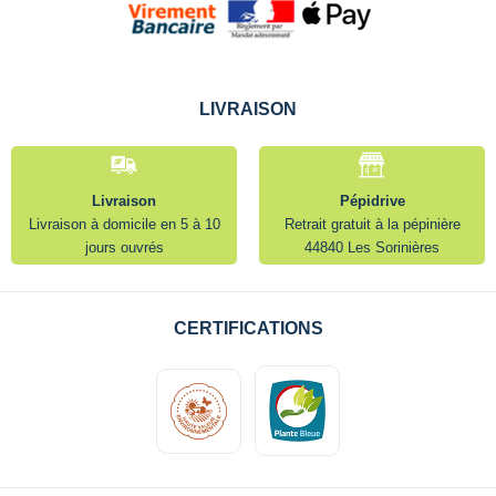
LIVRAISON
Livraison
Pépidrive
Livraison à domicile en 5 à 10
Retrait gratuit à la pépinière
jours ouvrés
44840 Les Sorinières
CERTIFICATIONS