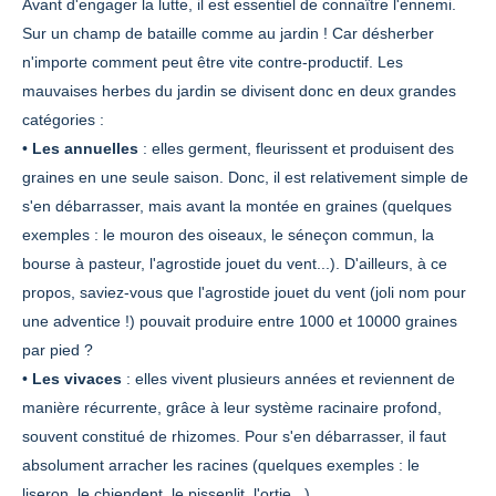
Avant d'engager la lutte, il est essentiel de connaître l'ennemi.
Sur un champ de bataille comme au jardin ! Car désherber
n'importe comment peut être vite contre-productif. Les
mauvaises herbes du jardin se divisent donc en deux grandes
catégories :
•
Les annuelles
: elles germent, fleurissent et produisent des
graines en une seule saison. Donc, il est relativement simple de
s'en débarrasser, mais avant la montée en graines (quelques
exemples : le mouron des oiseaux, le séneçon commun, la
bourse à pasteur, l'agrostide jouet du vent...). D'ailleurs, à ce
propos, saviez-vous que l'agrostide jouet du vent (joli nom pour
une adventice !) pouvait produire entre 1000 et 10000 graines
par pied ?
•
Les vivaces
: elles vivent plusieurs années et reviennent de
manière récurrente, grâce à leur système racinaire profond,
souvent constitué de rhizomes. Pour s'en débarrasser, il faut
absolument arracher les racines (quelques exemples : le
liseron, le chiendent, le pissenlit, l'ortie...).