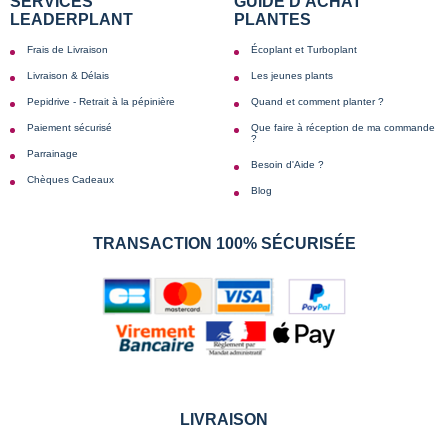
SERVICES
GUIDE D'ACHAT
LEADERPLANT
PLANTES
Frais de Livraison
Écoplant et Turboplant
Livraison & Délais
Les jeunes plants
Pepidrive - Retrait à la pépinière
Quand et comment planter ?
Paiement sécurisé
Que faire à réception de ma commande
?
Parrainage
Besoin d'Aide ?
Chèques Cadeaux
Blog
TRANSACTION 100% SÉCURISÉE
LIVRAISON