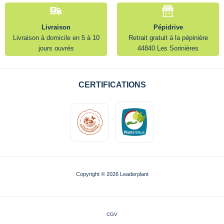
Livraison
Pépidrive
Livraison à domicile en 5 à 10
Retrait gratuit à la pépinière
jours ouvrés
44840 Les Sorinières
CERTIFICATIONS
Copyright © 2026 Leaderplant
CGV