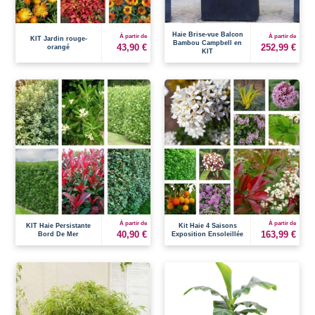
Haie Brise-vue Balcon
À partir de
À partir de
KIT Jardin rouge-
Bambou Campbell en
43,90 €
252,99 €
orangé
KIT
À partir de
À partir de
KIT Haie Persistante
Kit Haie 4 Saisons
40,90 €
163,99 €
Bord De Mer
Exposition Ensoleillée