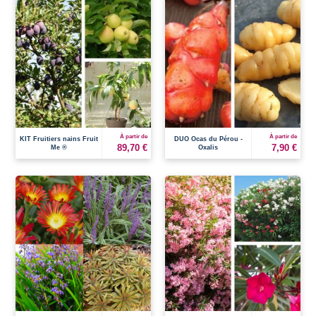
À partir de
À partir de
KIT Fruitiers nains Fruit
DUO Ocas du Pérou -
89,70 €
7,90 €
Me ®
Oxalis