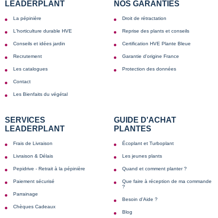
LEADERPLANT
NOS GARANTIES
La pépinière
Droit de rétractation
L'horticulture durable HVE
Reprise des plants et conseils
Conseils et idées jardin
Certification HVE Plante Bleue
Recrutement
Garantie d'origine France
Les catalogues
Protection des données
Contact
Les Bienfaits du végétal
SERVICES
GUIDE D'ACHAT
LEADERPLANT
PLANTES
Frais de Livraison
Écoplant et Turboplant
Livraison & Délais
Les jeunes plants
Pepidrive - Retrait à la pépinière
Quand et comment planter ?
Paiement sécurisé
Que faire à réception de ma commande
?
Parrainage
Besoin d'Aide ?
Chèques Cadeaux
Blog