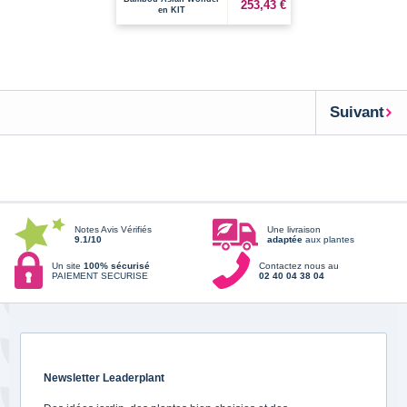
253,43 €
en KIT
Suivant
Notes Avis Vérifiés
Une livraison
9.1/10
adaptée
aux plantes
Un site
100% sécurisé
Contactez nous au
PAIEMENT SECURISE
02 40 04 38 04
Newsletter Leaderplant