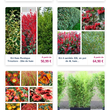
À partir de
À partir de
Kit Haie Rustique
Kit 4 variétés XXL en pot
50,99 €
64,90 €
Tricolore - 10m de haie
de 4L haie...