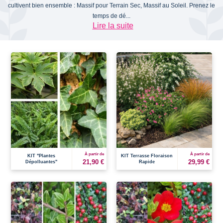
cultivent bien ensemble : Massif pour Terrain Sec, Massif au Soleil. Prenez le
temps de dé...
Lire la suite
À partir de
À partir de
KIT "Plantes
KIT Terrasse Floraison
21,90 €
29,99 €
Dépolluantes"
Rapide