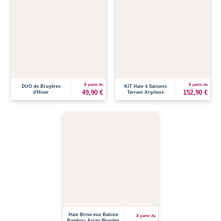
À partir de
À partir de
DUO de Bruyères
KIT Haie 4 Saisons
49,90 €
152,90 €
d'Hiver
Terrain Argileux
Haie Brise-vue Balcon
À partir de
Bambou Asian Wonder