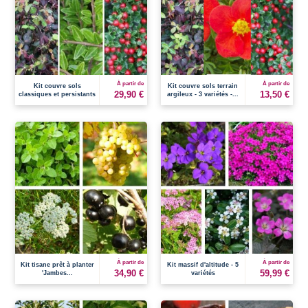
À partir de
À partir de
Kit couvre sols
Kit couvre sols terrain
29,90 €
13,50 €
classiques et persistants
argileux - 3 variétés -...
À partir de
À partir de
Kit tisane prêt à planter
Kit massif d'altitude - 5
34,90 €
59,99 €
'Jambes...
variétés