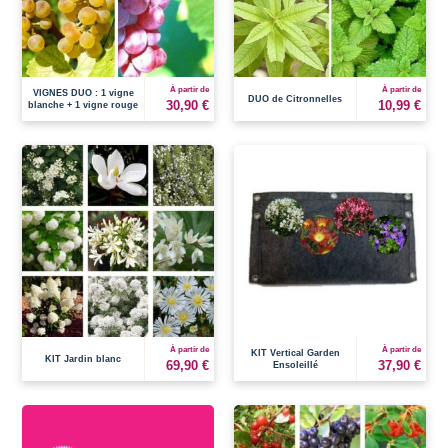
À partir de
À partir de
VIGNES DUO : 1 vigne
DUO de Citronnelles
30,90 €
10,99 €
blanche + 1 vigne rouge
À partir de
À partir de
KIT Vertical Garden
KIT Jardin blanc
69,90 €
37,90 €
Ensoleillé