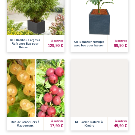
KIT Bambou Fargesia
À partir de
À partir de
KIT Bananier rustique
Rufa avec Bac pour
129,90 €
99,90 €
avec bac pour balcon
Balcon...
À partir de
À partir de
Duo de Groseillers à
KIT Jardin Naturel à
17,90 €
49,90 €
Maquereaux
l'Ombre