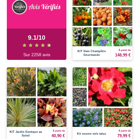
9.1
/
10
À partir de
KIT Haie Champêtre
Sur 2258 avis
148,99 €
Gourmande
À partir de
À partir de
KIT Jardin Exotique au
Kit couvre sols talus
40,90 €
79,99 €
Soleil