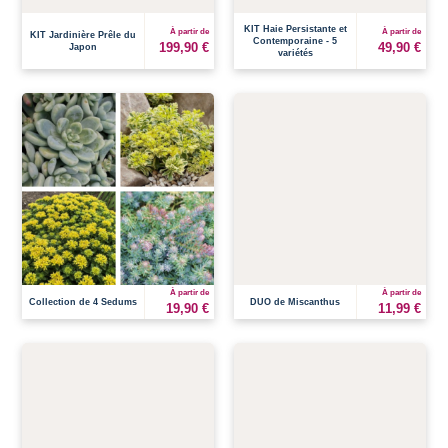
KIT Haie Persistante et
À partir de
À partir de
KIT Jardinière Prêle du
Contemporaine - 5
199,90 €
49,90 €
Japon
variétés
À partir de
À partir de
Collection de 4 Sedums
DUO de Miscanthus
19,90 €
11,99 €