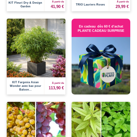
À partir de
À partir de
KIT Fleuri Dry & Design
TRIO Lauriers Roses
41,90 €
29,99 €
Garden
En cadeau
dès 60 € d'achat
PLANTE CADEAU SURPRISE
KIT Fargesia Asian
À partir de
Wonder avec bac pour
113,90 €
Balcon...