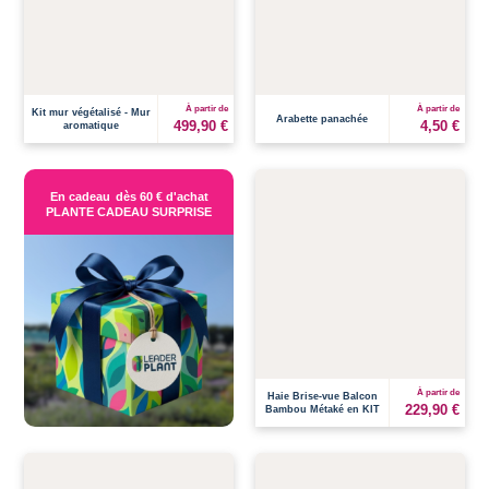
À partir de
À partir de
Kit mur végétalisé - Mur
Arabette panachée
499,90 €
4,50 €
aromatique
En cadeau
dès 60 € d'achat
PLANTE CADEAU SURPRISE
À partir de
Haie Brise-vue Balcon
229,90 €
Bambou Métaké en KIT