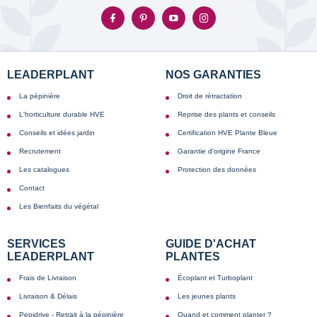
LEADERPLANT
NOS GARANTIES
La pépinière
Droit de rétractation
L'horticulture durable HVE
Reprise des plants et conseils
Conseils et idées jardin
Certification HVE Plante Bleue
Recrutement
Garantie d'origine France
Les catalogues
Protection des données
Contact
Les Bienfaits du végétal
SERVICES
GUIDE D'ACHAT
LEADERPLANT
PLANTES
Frais de Livraison
Écoplant et Turboplant
Livraison & Délais
Les jeunes plants
Pepidrive - Retrait à la pépinière
Quand et comment planter ?