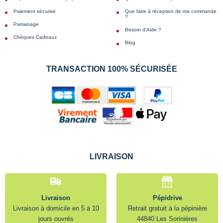
Paiement sécurisé
Que faire à réception de ma commande
?
Parrainage
Besoin d'Aide ?
Chèques Cadeaux
Blog
TRANSACTION 100% SÉCURISÉE
LIVRAISON
Livraison
Pépidrive
Livraison à domicile en 5 à 10
Retrait gratuit à la pépinière
jours ouvrés
44840 Les Sorinières