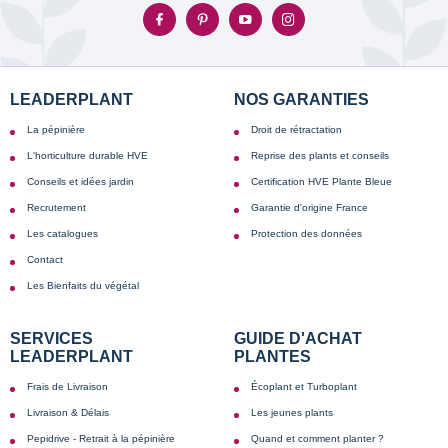
LEADERPLANT
NOS GARANTIES
La pépinière
Droit de rétractation
L'horticulture durable HVE
Reprise des plants et conseils
Conseils et idées jardin
Certification HVE Plante Bleue
Recrutement
Garantie d'origine France
Les catalogues
Protection des données
Contact
Les Bienfaits du végétal
SERVICES
GUIDE D'ACHAT
LEADERPLANT
PLANTES
Frais de Livraison
Écoplant et Turboplant
Livraison & Délais
Les jeunes plants
Pepidrive - Retrait à la pépinière
Quand et comment planter ?