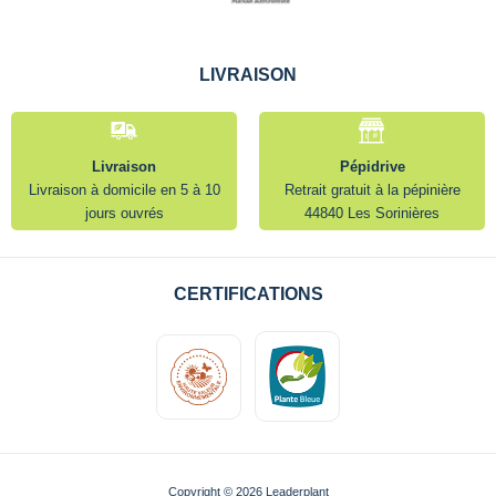
LIVRAISON
Livraison
Pépidrive
Livraison à domicile en 5 à 10
Retrait gratuit à la pépinière
jours ouvrés
44840 Les Sorinières
CERTIFICATIONS
Copyright © 2026 Leaderplant