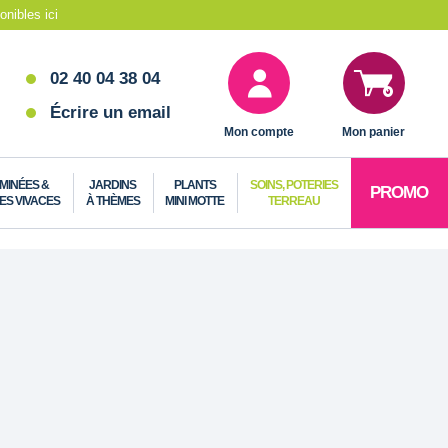
nibles ici
02 40 04 38 04
Écrire un email
Mon compte
Mon panier
MINÉES &
JARDINS
PLANTS
SOINS, POTERIES
PROMO
ES VIVACES
À THÈMES
MINI MOTTE
TERREAU