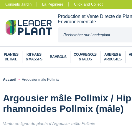
Conseils Jardin
La Pépinière
Click and Collect
Production et Vente Directe de Pla
Environnementale
PLANTES
KIT HAIES
COUVRE-SOLS
ARBRES &
A
BAMBOUS
DE HAIE
& MASSIFS
& TALUS
ARBUSTES
Accueil
Argousier mâle Pollmix
Argousier mâle Pollmix / H
rhamnoides Pollmix (mâle)
Vente en ligne de plants d'Argousier mâle Pollmix