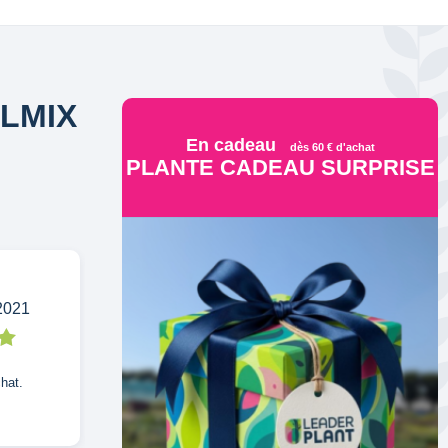
LMIX
En cadeau
dès 60 € d'achat
PLANTE CADEAU SURPRISE
2021
hat.