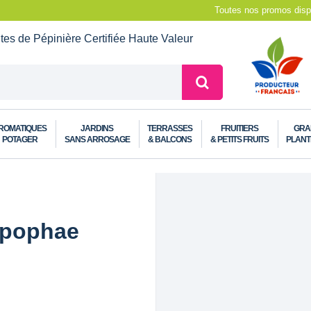
Toutes nos promos dispo
ntes de Pépinière
Certifiée Haute Valeur
ROMATIQUES
JARDINS
TERRASSES
FRUITIERS
GRA
POTAGER
SANS ARROSAGE
& BALCONS
& PETITS FRUITS
PLANT
ippophae