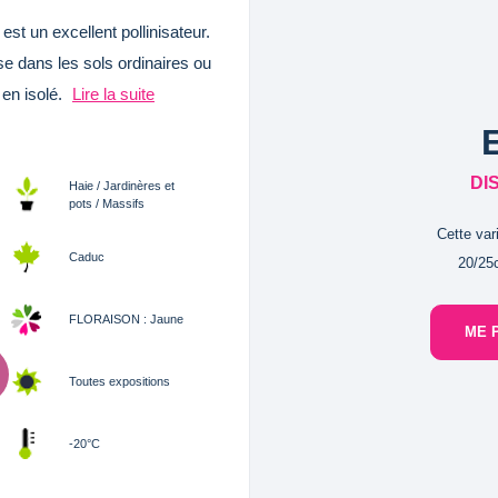
est un excellent pollinisateur.
se dans les sols ordinaires ou
 en isolé.
Lire la suite
DI
Haie / Jardinères et
pots / Massifs
Cette var
Caduc
20/25c
FLORAISON : Jaune
ME 
Toutes expositions
-20°C