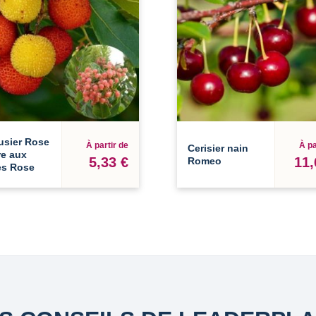
usier Rose
À partir de
À pa
Cerisier nain
re aux
5,33 €
11,
Romeo
es Rose