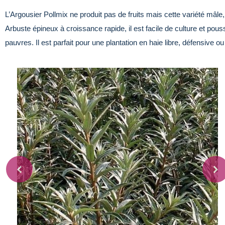
L’Argousier Pollmix ne produit pas de fruits mais cette variété mâle, 
Arbuste épineux à croissance rapide, il est facile de culture et pous
pauvres. Il est parfait pour une plantation en haie libre, défensive ou