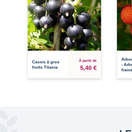
Arbo
À partir de
Cassis à gros
- Arb
5,40 €
fruits Titania
frais