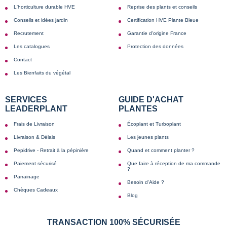
L'horticulture durable HVE
Reprise des plants et conseils
Conseils et idées jardin
Certification HVE Plante Bleue
Recrutement
Garantie d'origine France
Les catalogues
Protection des données
Contact
Les Bienfaits du végétal
SERVICES
GUIDE D'ACHAT
LEADERPLANT
PLANTES
Frais de Livraison
Écoplant et Turboplant
Livraison & Délais
Les jeunes plants
Pepidrive - Retrait à la pépinière
Quand et comment planter ?
Paiement sécurisé
Que faire à réception de ma commande
?
Parrainage
Besoin d'Aide ?
Chèques Cadeaux
Blog
TRANSACTION 100% SÉCURISÉE