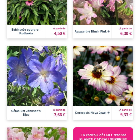
À partir de
À partir de
Echinacée pourpre -
Agapanthe Blush Pink ®
4,50 €
6,30 €
Rudbekia
À partir de
À partir de
Géranium Johnson's
Coreopsis Nova Jewel ®
3,66 €
5,33 €
Blue
En cadeau
dès 60 € d'achat
PLANTE CADEAU SURPRISE