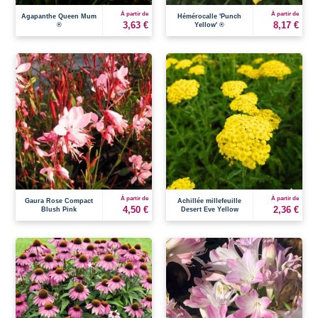
À partir de
À partir de
Agapanthe Queen Mum
Hémérocalle 'Punch
3,63 €
8,17 €
®
Yellow' ®
À partir de
À partir de
Gaura Rose Compact
Achillée millefeuille
4,50 €
2,36 €
Blush Pink
Desert Eve Yellow