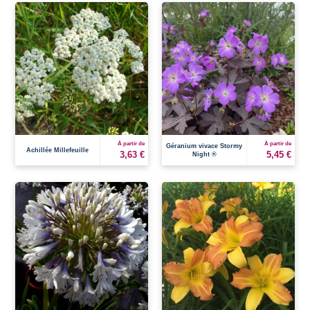
À partir de
À partir de
Géranium vivace Stormy
Achillée Millefeuille
3,63 €
5,45 €
Night ®