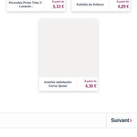
À partir de
À partir de
Perovskia Prime Time ®
Achillée de Kellerer
5,33 €
4,29 €
- Lavande...
À partir de
Achillée millefeuille
4,30 €
Cerise Queen
Suivant