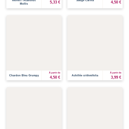
molles / Acanthus
Sauge Carina
5,33 €
4,50 €
Mollis
À partir de
À partir de
Chardon Bleu Grumpy
Achillée crithmifolia
4,50 €
3,99 €