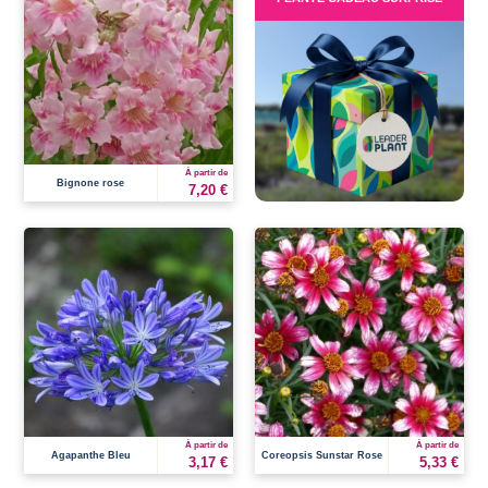
À partir de
Bignone rose
7,20 €
À partir de
À partir de
Agapanthe Bleu
Coreopsis Sunstar Rose
3,17 €
5,33 €