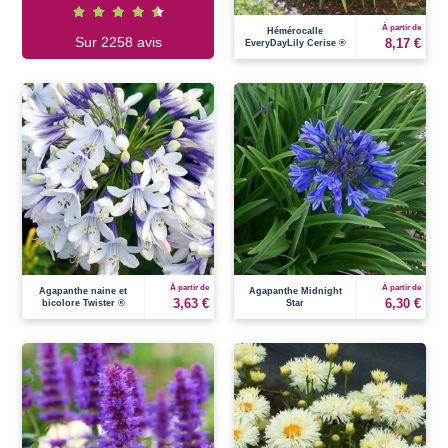
À partir de
Hémérocalle
Sur 2258 avis
8,17 €
EveryDayLily Cerise ®
À partir de
À partir de
Agapanthe naine et
Agapanthe Midnight
3,63 €
6,30 €
bicolore Twister ®
Star