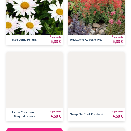
À partir de
À partir de
Marguerite Polaris
Agastache Kudos ® Red
5,33 €
5,33 €
À partir de
À partir de
Sauge Caradonna -
Sauge So Cool Purple ®
4,50 €
4,50 €
Sauge des bois