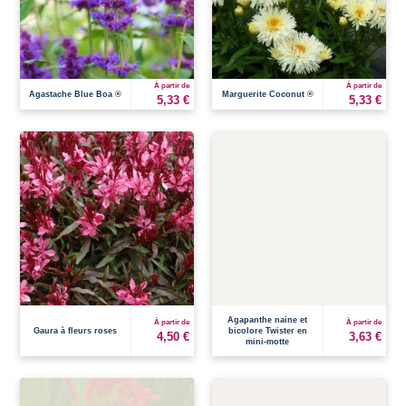
À partir de
À partir de
Agastache Blue Boa ®
Marguerite Coconut ®
5,33 €
5,33 €
Agapanthe naine et
À partir de
À partir de
Gaura à fleurs roses
bicolore Twister en
4,50 €
3,63 €
mini-motte