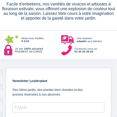
Facile d'entretiens, nos variétés de vivaces et arbustes à
floraison estivale, vous offriront une explosion de couleur tout
au long de la saison. Laissez libre cours à votre imagination
et apporter de la gaieté dans votre jardin.
Notes Avis Vérifiés
Une livraison
9.1/10
adaptée
aux plantes
Un site
100% sécurisé
Contactez nous au
PAIEMENT SECURISE
02 40 04 38 04
Newsletter Leaderplant
Des idées jardin, des plantes bien choisies et des
promos réservées à nos abonnés.