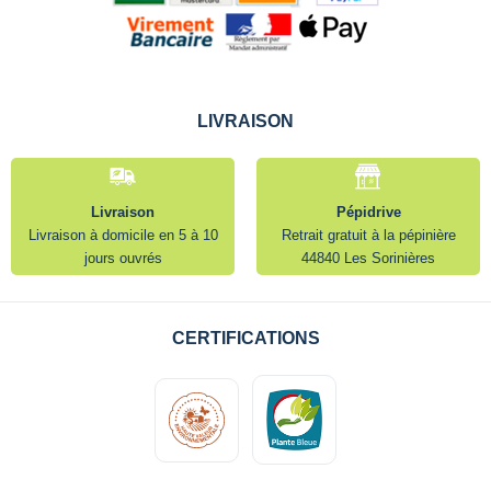
LIVRAISON
Livraison
Pépidrive
Livraison à domicile en 5 à 10
Retrait gratuit à la pépinière
jours ouvrés
44840 Les Sorinières
CERTIFICATIONS