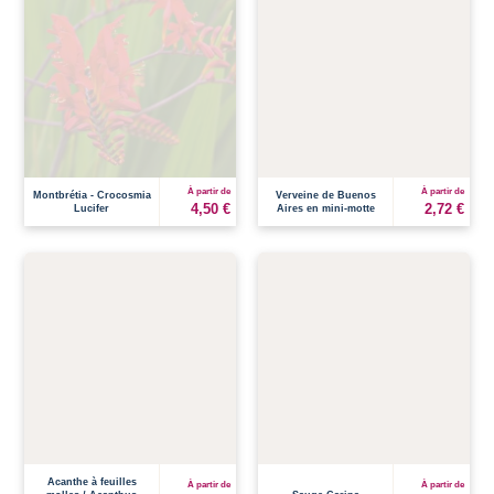
À partir de
À partir de
Montbrétia - Crocosmia
Verveine de Buenos
4,50 €
2,72 €
Lucifer
Aires en mini-motte
Acanthe à feuilles
À partir de
À partir de