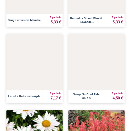
À partir de
À partir de
Perovskia Silveri Blue ®
Sauge arbustive blanche
5,33 €
5,33 €
- Lavande...
À partir de
À partir de
Sauge So Cool Pale
Lobélia Hadspen Purple
7,17 €
4,50 €
Blue ®