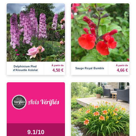
À partir de
À partir de
Delphinium Pied
Sauge Royal Bumble
4,50 €
4,66 €
d'Alouette Astolat
9.1
/
10