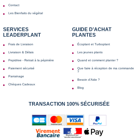
Contact
Les Bienfaits du végétal
SERVICES
GUIDE D'ACHAT
LEADERPLANT
PLANTES
Frais de Livraison
Écoplant et Turboplant
Livraison & Délais
Les jeunes plants
Pepidrive - Retrait à la pépinière
Quand et comment planter ?
Paiement sécurisé
Que faire à réception de ma commande
?
Parrainage
Besoin d'Aide ?
Chèques Cadeaux
Blog
TRANSACTION 100% SÉCURISÉE