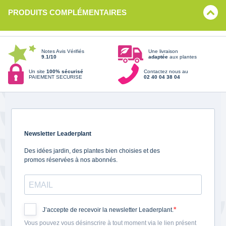
PRODUITS COMPLÉMENTAIRES
Notes Avis Vérifiés
Une livraison
9.1/10
adaptée
aux plantes
Un site
100% sécurisé
Contactez nous au
PAIEMENT SECURISE
02 40 04 38 04
Newsletter Leaderplant
Des idées jardin, des plantes bien choisies et des
promos réservées à nos abonnés.
J’accepte de recevoir la newsletter Leaderplant.
Vous pouvez vous désinscrire à tout moment via le lien présent