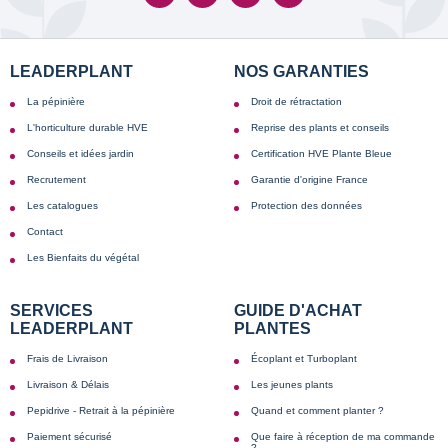
LEADERPLANT
NOS GARANTIES
La pépinière
Droit de rétractation
L'horticulture durable HVE
Reprise des plants et conseils
Conseils et idées jardin
Certification HVE Plante Bleue
Recrutement
Garantie d'origine France
Les catalogues
Protection des données
Contact
Les Bienfaits du végétal
SERVICES
GUIDE D'ACHAT
LEADERPLANT
PLANTES
Frais de Livraison
Écoplant et Turboplant
Livraison & Délais
Les jeunes plants
Pepidrive - Retrait à la pépinière
Quand et comment planter ?
Paiement sécurisé
Que faire à réception de ma commande
?