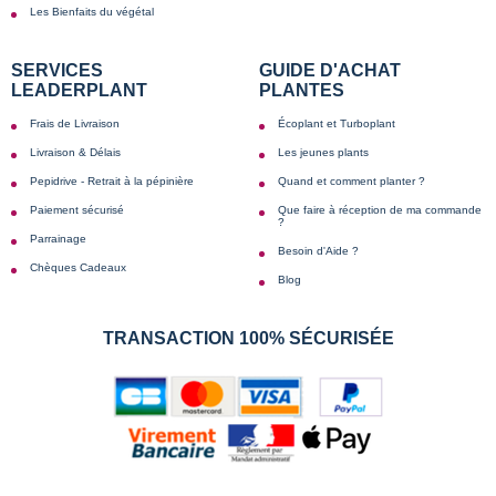
Les Bienfaits du végétal
SERVICES
GUIDE D'ACHAT
LEADERPLANT
PLANTES
Frais de Livraison
Écoplant et Turboplant
Livraison & Délais
Les jeunes plants
Pepidrive - Retrait à la pépinière
Quand et comment planter ?
Paiement sécurisé
Que faire à réception de ma commande
?
Parrainage
Besoin d'Aide ?
Chèques Cadeaux
Blog
TRANSACTION 100% SÉCURISÉE