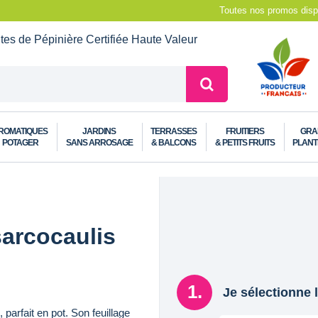
Toutes nos promos dispo
ntes de Pépinière
Certifiée Haute Valeur
ROMATIQUES
JARDINS
TERRASSES
FRUITIERS
GRA
POTAGER
SANS ARROSAGE
& BALCONS
& PETITS FRUITS
PLANT
sarcocaulis
Je sélectionne l
parfait en pot. Son feuillage