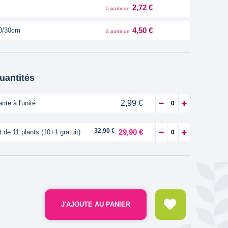
2,72 €
à partir de
4,50 €
0/30cm
à partir de
quantités
2,99 €
ante à l'unité
32,90 €
29,90 €
t de 11 plants (10+1 gratuit)
J'AJOUTE AU PANIER