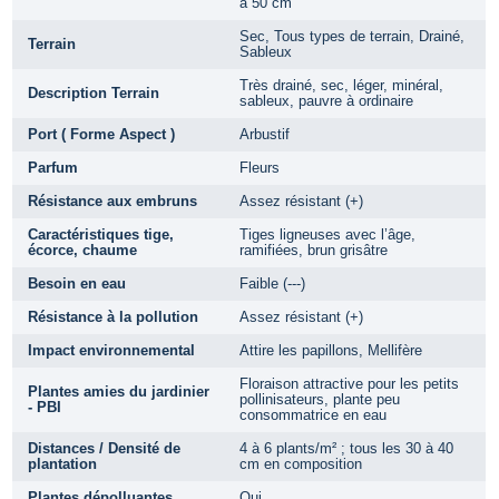
à 50 cm
Sec, Tous types de terrain, Drainé,
Terrain
Sableux
Très drainé, sec, léger, minéral,
Description Terrain
sableux, pauvre à ordinaire
Port ( Forme Aspect )
Arbustif
Parfum
Fleurs
Résistance aux embruns
Assez résistant (+)
Caractéristiques tige,
Tiges ligneuses avec l’âge,
écorce, chaume
ramifiées, brun grisâtre
Besoin en eau
Faible (---)
Résistance à la pollution
Assez résistant (+)
Impact environnemental
Attire les papillons, Mellifère
Floraison attractive pour les petits
Plantes amies du jardinier
pollinisateurs, plante peu
- PBI
consommatrice en eau
Distances / Densité de
4 à 6 plants/m² ; tous les 30 à 40
plantation
cm en composition
Plantes dépolluantes
Oui