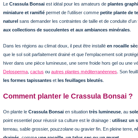
Le
Crassula Bonsai
est idéal pour les amateurs de
plantes graph
miniature et ramifié
permet de l’utiliser comme
petite plante de 
naturel
sans demander les contraintes de taille et de conduite d’un v
aux collections de succulentes et aux ambiances minérales
.
Dans les régions au climat doux, il peut être installé
en rocaille sè
que le sol soit parfaitement drainé et que l’emplacement soit protégé
hiver dans une pièce lumineuse, une serre froide hors gel ou une 
Delosperma
,
cactus
ou
autres plantes méditerranéennes
. Son feuil
les formes tapissantes
et
les feuillages bleutés
.
Comment planter le Crassula Bonsai ?
On plante le
Crassula Bonsai
en situation
très lumineuse
, au
sole
point essentiel pour réussir sa culture est le drainage :
utilisez un s
terreau, sable grossier, pouzzolane ou gravier fin. En pleine terre,
r
drainés
, comme
une rocaille, un talus sec ou un muret
.