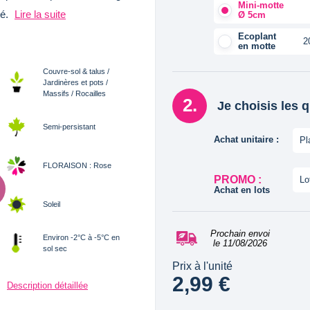
Mini-motte
té.
Lire la suite
Ø 5cm
Ecoplant
2
en motte
Couvre-sol & talus /
Jardinères et pots /
Massifs / Rocailles
Je choisis les 
Semi-persistant
Achat unitaire :
Pl
FLORAISON : Rose
PROMO :
Lo
Achat en lots
Soleil
Prochain envoi
Environ -2°C à -5°C en
le 11/08/2026
sol sec
Prix à l'unité
2,99 €
Description détaillée