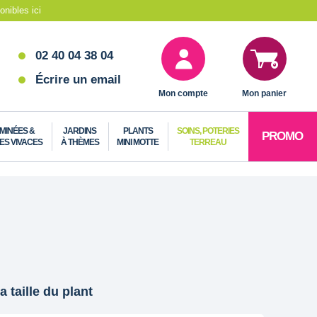
nibles ici
02 40 04 38 04
Écrire un email
Mon compte
Mon panier
MINÉES &
JARDINS
PLANTS
SOINS, POTERIES
PROMO
ES VIVACES
À THÈMES
MINI MOTTE
TERREAU
a taille du plant