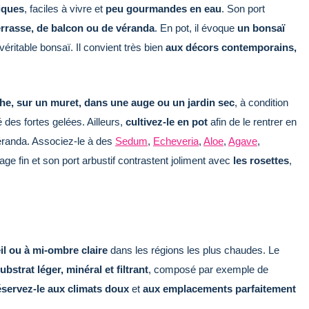
iques
, faciles à vivre et
peu gourmandes en eau
. Son port
terrasse, de balcon ou de véranda
. En pot, il évoque
un bonsaï
éritable bonsaï. Il convient très bien
aux décors contemporains,
che, sur un muret, dans une auge ou un jardin sec
, à condition
 des fortes gelées. Ailleurs,
cultivez-le en pot
afin de le rentrer en
véranda. Associez-le à des
Sedum
,
Echeveria
,
Aloe
,
Agave
,
lage fin et son port arbustif contrastent joliment avec
les rosettes
,
il ou à mi-ombre claire
dans les régions les plus chaudes. Le
ubstrat léger, minéral et filtrant
, composé par exemple de
éservez-le aux climats doux
et
aux emplacements parfaitement