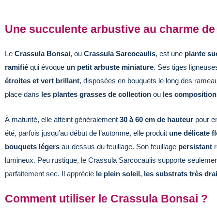
Une succulente arbustive au charme de 
Le
Crassula Bonsai
, ou
Crassula Sarcocaulis
, est une
plante su
ramifié
qui évoque
un petit arbuste miniature
. Ses tiges ligneuse
étroites et vert brillant
, disposées en bouquets le long des ramea
place dans
les plantes grasses de collection
ou
les composition
À maturité, elle atteint généralement
30 à 60 cm de hauteur
pour e
été, parfois jusqu’au début de l’automne, elle produit
une délicate f
bouquets légers
au-dessus du feuillage. Son feuillage
persistant
r
lumineux. Peu rustique, le Crassula Sarcocaulis supporte seulemen
parfaitement sec. Il apprécie
le plein soleil, les substrats très d
Comment utiliser le Crassula Bonsai ?