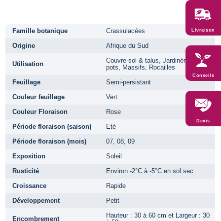
Famille botanique
Crassulacées
Livraison
Origine
Afrique du Sud
Couvre-sol & talus, Jardinères et
Utilisation
pots, Massifs, Rocailles
Conseils
Feuillage
Semi-persistant
Couleur feuillage
Vert
Couleur Floraison
Rose
Devis
Période floraison (saison)
Eté
Période floraison (mois)
07, 08, 09
Exposition
Soleil
Rusticité
Environ -2°C à -5°C en sol sec
Croissance
Rapide
Développement
Petit
Hauteur : 30 à 60 cm et Largeur : 30
Encombrement