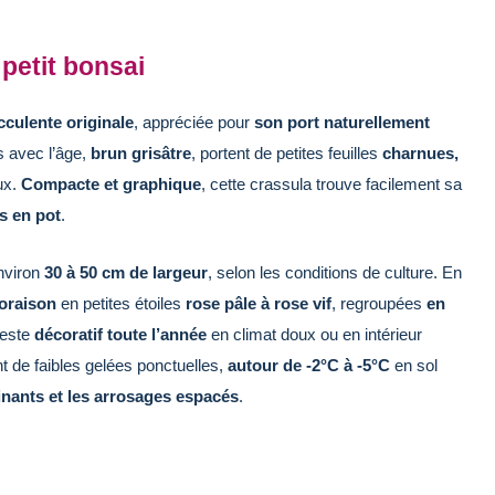
petit bonsai
cculente originale
, appréciée pour
son port naturellement
s avec l’âge,
brun grisâtre
, portent de petites feuilles
charnues,
ux.
Compacte et graphique
, cette crassula trouve facilement sa
s en pot
.
nviron
30 à 50 cm de largeur
, selon les conditions de culture. En
loraison
en petites étoiles
rose pâle à rose vif
, regroupées
en
este
décoratif toute l’année
en climat doux ou en intérieur
t de faibles gelées ponctuelles,
autour de -2°C à -5°C
en sol
rainants et les arrosages espacés
.