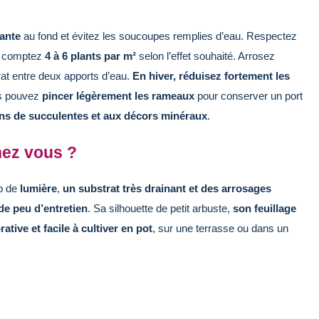
ante
au fond et évitez les soucoupes remplies d’eau. Respectez
u comptez
4 à 6 plants par m²
selon l’effet souhaité. Arrosez
rat entre deux apports d’eau.
En hiver, réduisez fortement les
ous pouvez
pincer légèrement les rameaux
pour conserver un port
dins de succulentes et aux décors minéraux
.
hez vous ?
up de
lumière
,
un substrat très drainant et des arrosages
e peu d’entretien
. Sa silhouette de petit arbuste,
son feuillage
ative et facile à cultiver en pot
, sur une terrasse ou dans un