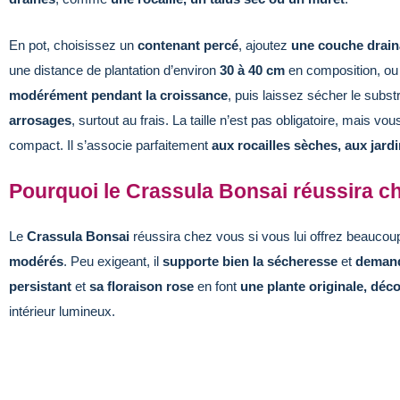
En pot, choisissez un
contenant percé
, ajoutez
une couche drain
une distance de plantation d’environ
30 à 40 cm
en composition, o
modérément pendant la croissance
, puis laissez sécher le subst
arrosages
, surtout au frais. La taille n’est pas obligatoire, mais v
compact. Il s’associe parfaitement
aux rocailles sèches, aux jar
Pourquoi le Crassula Bonsai réussira c
Le
Crassula Bonsai
réussira chez vous si vous lui offrez beauco
modérés
. Peu exigeant, il
supporte bien la sécheresse
et
demand
persistant
et
sa floraison rose
en font
une plante originale, décor
intérieur lumineux.