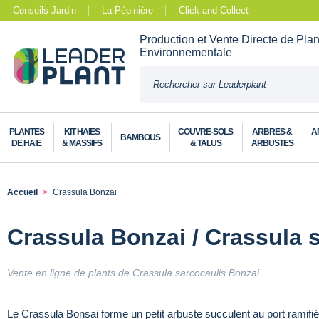
Conseils Jardin
La Pépinière
Click and Collect
Production et Vente Directe de Pla
Environnementale
PLANTES
KIT HAIES
COUVRE-SOLS
ARBRES &
A
BAMBOUS
DE HAIE
& MASSIFS
& TALUS
ARBUSTES
Accueil
Crassula Bonzai
Crassula Bonzai / Crassula 
Vente en ligne de plants de Crassula sarcocaulis Bonzai
Le Crassula Bonsai forme un petit arbuste succulent au port ramifié, 