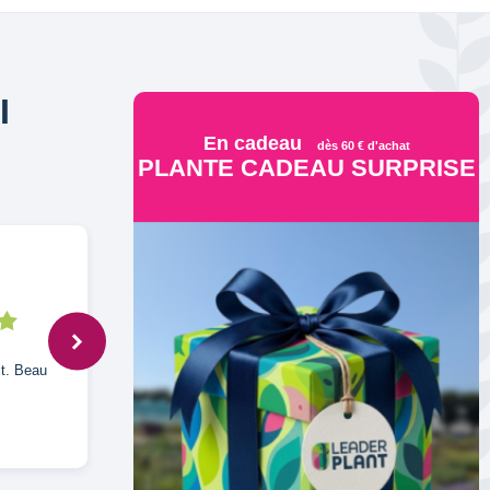
I
En cadeau
dès 60 € d'achat
PLANTE CADEAU SURPRISE
Patrick,
29 mai 2025
it. Beau
Ok ok