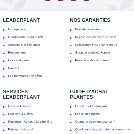
LEADERPLANT
NOS GARANTIES
La pépinière
Droit de rétractation
L'horticulture durable HVE
Reprise des plants et conseils
Conseils et idées jardin
Certification HVE Plante Bleue
Recrutement
Garantie d'origine France
Les catalogues
Protection des données
Contact
Les Bienfaits du végétal
SERVICES
GUIDE D'ACHAT
LEADERPLANT
PLANTES
Frais de Livraison
Écoplant et Turboplant
Livraison & Délais
Les jeunes plants
Pepidrive - Retrait à la pépinière
Quand et comment planter ?
Paiement sécurisé
Que faire à réception de ma commande
?