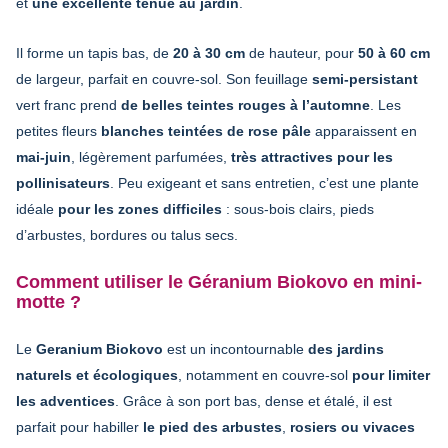
et
une excellente tenue au jardin
.
Il forme un tapis bas, de
20 à 30 cm
de hauteur, pour
50 à 60 cm
de largeur, parfait en couvre-sol. Son feuillage
semi-persistant
vert franc prend
de belles teintes rouges à l’automne
. Les
petites fleurs
blanches teintées de rose pâle
apparaissent en
mai-juin
, légèrement parfumées,
très attractives pour les
pollinisateurs
. Peu exigeant et sans entretien, c’est une plante
idéale
pour les zones difficiles
: sous-bois clairs, pieds
d’arbustes, bordures ou talus secs.
Comment utiliser le Géranium Biokovo en mini-
motte ?
Le
Geranium Biokovo
est un incontournable
des jardins
naturels et écologiques
, notamment en couvre-sol
pour limiter
les adventices
. Grâce à son port bas, dense et étalé, il est
parfait pour habiller
le pied des arbustes
,
rosiers ou vivaces