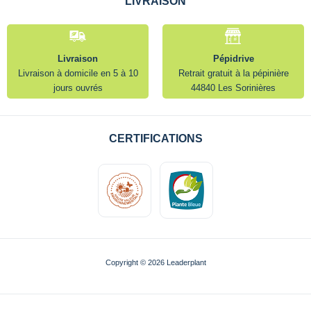
LIVRAISON
Livraison
Pépidrive
Livraison à domicile en 5 à 10
Retrait gratuit à la pépinière
jours ouvrés
44840 Les Sorinières
CERTIFICATIONS
Copyright © 2026 Leaderplant