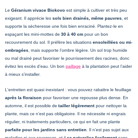
Le
Géranium vivace Biokovo
est simple à cultiver et très peu
exigeant. Il apprécie les
sols bien drainés, même pauvres
, et
supporte la sécheresse une fois bien enraciné. Plantez-le en
espaçant les mini-mottes de
30 à 40 cm
pour un bon
recouvrement du sol. Il préfère les situations
ensoleillées ou mi-
ombragées
, mais supporte l’ombre légère. Un sol trop humide
ou mal drainé peut favoriser le pourrissement des racines, donc
évitez les excès d’eau. Un bon
paillage
à la plantation peut l’aider
à mieux s’installer.
L'entretien est quasi inexistant : vous pouvez rabattre le feuillage
après la floraison
pour favoriser une repousse plus dense. En
automne, il est possible de
tailler légèrement
pour nettoyer la
plante, mais ce n’est pas obligatoire. Il ne nécessite ni engrais
régulier, ni traitements particuliers, ce qui en fait une plante
parfaite pour les jardins sans entretien
. Il n’est pas sujet aux
maladies ni aux ravageurs, et il
se naturalise facilement
sans