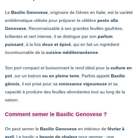
Le
Basilic Genovese
, originaire de Gênes en Italie, est la variété
emblématique utilisée pour préparer le célèbre
pesto alla
Genovese
. Reconnaissable à ses grandes feuilles gaufrées
,
brillantes et vert intense, il se distingue par son
parfum
puissant
, à la fois
doux et épicé
, qui en fait un ingrédient
incontournable de la
cuisine méditerranéenne
.
Son port compact et buissonnant le rend idéal pour la
culture en
pot
, sur un balcon
ou en pleine terre
. Parfois appelé
Basilic
génois
, il est prisé pour sa
croissance vigoureuse
et sa
capacité à produire des feuilles abondantes tout au long de la
saison.
Comment semer le Basilic Genovese ?
On peut semer le
Basilic Genovese
en intérieur de
février à
avril.
Le basilic a
besoin de chaleur
pour germer : une