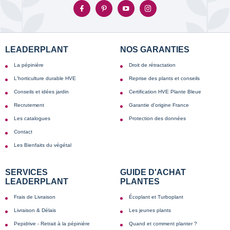
LEADERPLANT
NOS GARANTIES
La pépinière
Droit de rétractation
L'horticulture durable HVE
Reprise des plants et conseils
Conseils et idées jardin
Certification HVE Plante Bleue
Recrutement
Garantie d'origine France
Les catalogues
Protection des données
Contact
Les Bienfaits du végétal
SERVICES
GUIDE D'ACHAT
LEADERPLANT
PLANTES
Frais de Livraison
Écoplant et Turboplant
Livraison & Délais
Les jeunes plants
Pepidrive - Retrait à la pépinière
Quand et comment planter ?