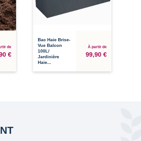
Bac Haie Brise-
Vue Balcon
rtir de
À partir de
100L/
90 €
99,90 €
Jardinière
Haie...
ANT