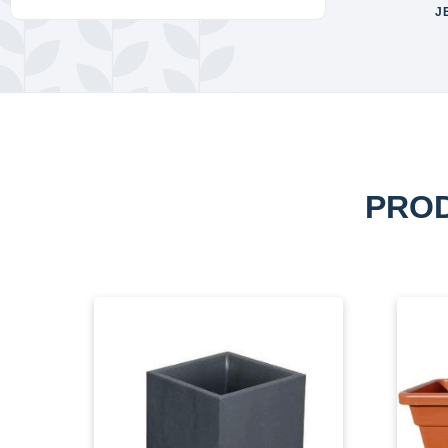
J
PROD