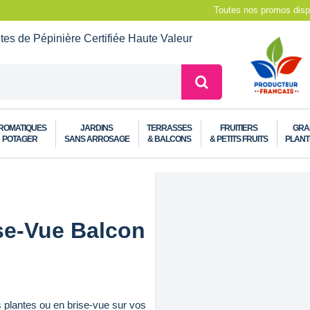
Toutes nos promos dispo
ntes de Pépinière
Certifiée Haute Valeur
ROMATIQUES
JARDINS
TERRASSES
FRUITIERS
GRA
POTAGER
SANS ARROSAGE
& BALCONS
& PETITS FRUITS
PLANT
ise-Vue Balcon
es plantes ou en brise-vue sur vos