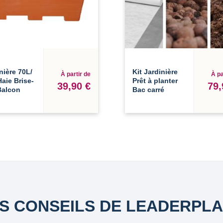
nière 70L/
Kit Jardinière
À partir de
À pa
aie Brise-
Prêt à planter
39,90 €
79,
Balcon
Bac carré
S CONSEILS DE LEADERPL