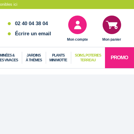
nibles ici
02 40 04 38 04
Écrire un email
Mon compte
Mon panier
MINÉES &
JARDINS
PLANTS
SOINS, POTERIES
PROMO
ES VIVACES
À THÈMES
MINI MOTTE
TERREAU