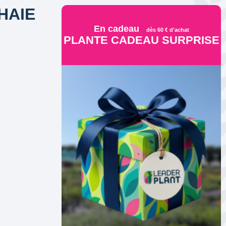
HAIE
En cadeau
dès 60 € d'achat
PLANTE CADEAU SURPRISE