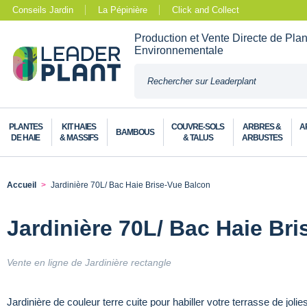
Conseils Jardin
La Pépinière
Click and Collect
Production et Vente Directe de Pla
Environnementale
PLANTES
KIT HAIES
COUVRE-SOLS
ARBRES &
A
BAMBOUS
DE HAIE
& MASSIFS
& TALUS
ARBUSTES
Accueil
Jardinière 70L/ Bac Haie Brise-Vue Balcon
Jardinière 70L/ Bac Haie Br
Vente en ligne de Jardinière rectangle
Jardinière de couleur terre cuite pour habiller votre terrasse de joli