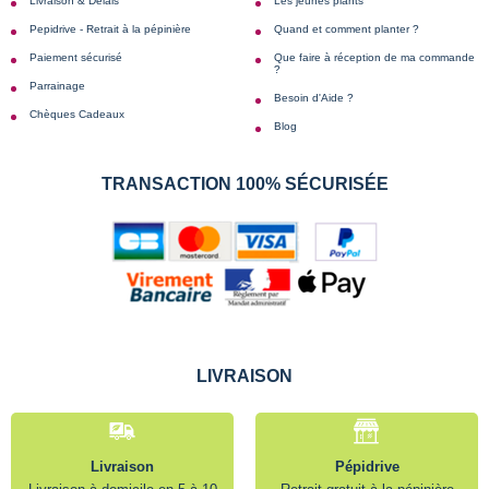
Livraison & Délais
Les jeunes plants
Pepidrive - Retrait à la pépinière
Quand et comment planter ?
Paiement sécurisé
Que faire à réception de ma commande
?
Parrainage
Besoin d'Aide ?
Chèques Cadeaux
Blog
TRANSACTION 100% SÉCURISÉE
LIVRAISON
Livraison
Pépidrive