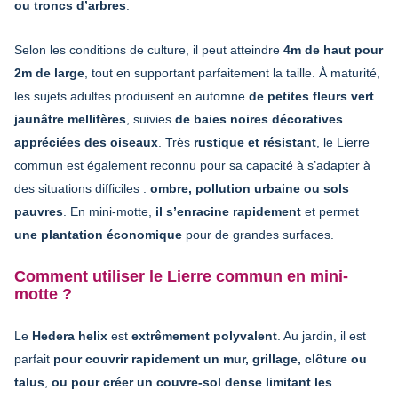
ou troncs d’arbres
.
Selon les conditions de culture, il peut atteindre
4m de haut pour
2m de large
, tout en supportant parfaitement la taille. À maturité,
les sujets adultes produisent en automne
de petites fleurs vert
jaunâtre mellifères
, suivies
de baies noires décoratives
appréciées des oiseaux
. Très
rustique et résistant
, le Lierre
commun est également reconnu pour sa capacité à s’adapter à
des situations difficiles :
ombre, pollution urbaine ou sols
pauvres
. En mini-motte,
il s’enracine rapidement
et permet
une plantation économique
pour de grandes surfaces.
Comment utiliser le Lierre commun en mini-
motte ?
Le
Hedera helix
est
extrêmement polyvalent
. Au jardin, il est
parfait
pour couvrir rapidement un mur, grillage, clôture ou
talus
,
ou pour créer un couvre-sol dense limitant les